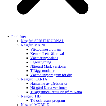
Produkter
Näsgård SPRUTJOURNAL
Näsgård MARK
Växtodlingsprogram
Kemikoll ett säkert val
Växtnäringsbalans
Lagerstyrning
Näsgård Mark versioner
Tilläggsmoduler
Växtodlingsprogram för dig
Näsgård KARTA
Hantering av gårdskartor
Näsgård Karta versioner
Tilläggsmoduler till Näsgård Karta
Näsgård TID
Tid och resurs program
Näsgård MOBILE