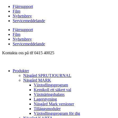
Hoppa
Fjärrsupport
till
Film
innehåll
Nyhetsbrev
Servicemeddelande
Fjärrsupport
Film
Nyhetsbrev
Servicemeddelande
Kontakta oss på tlf 0415 40025
Produkter
Näsgård SPRUTJOURNAL
Näsgård MARK
Växtodlingsprogram
Kemikoll ett säkert val
Växtnäringsbalans
Lagerstyrning
Näsgård Mark versioner
Tilläggsmoduler
Växtodlingsprogram för dig