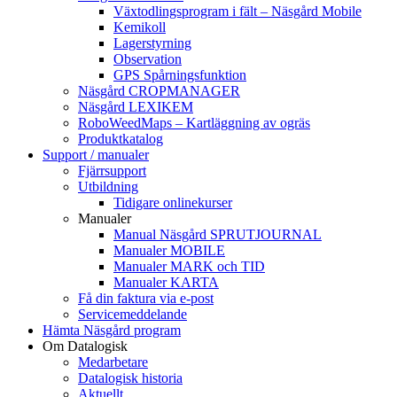
Växtodlingsprogram i fält – Näsgård Mobile
Kemikoll
Lagerstyrning
Observation
GPS Spårningsfunktion
Näsgård CROPMANAGER
Näsgård LEXIKEM
RoboWeedMaps – Kartläggning av ogräs
Produktkatalog
Support / manualer
Fjärrsupport
Utbildning
Tidigare onlinekurser
Manualer
Manual Näsgård SPRUTJOURNAL
Manualer MOBILE
Manualer MARK och TID
Manualer KARTA
Få din faktura via e-post
Servicemeddelande
Hämta Näsgård program
Om Datalogisk
Medarbetare
Datalogisk historia
Aktuellt