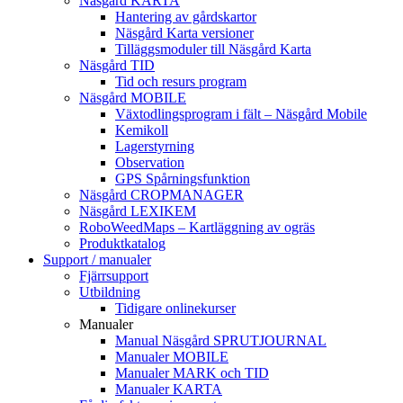
Näsgård KARTA
Hantering av gårdskartor
Näsgård Karta versioner
Tilläggsmoduler till Näsgård Karta
Näsgård TID
Tid och resurs program
Näsgård MOBILE
Växtodlingsprogram i fält – Näsgård Mobile
Kemikoll
Lagerstyrning
Observation
GPS Spårningsfunktion
Näsgård CROPMANAGER
Näsgård LEXIKEM
RoboWeedMaps – Kartläggning av ogräs
Produktkatalog
Support / manualer
Fjärrsupport
Utbildning
Tidigare onlinekurser
Manualer
Manual Näsgård SPRUTJOURNAL
Manualer MOBILE
Manualer MARK och TID
Manualer KARTA