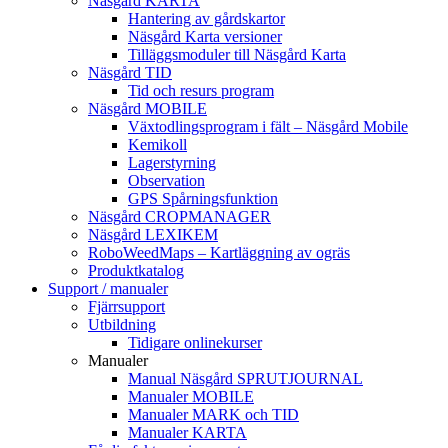
Näsgård KARTA
Hantering av gårdskartor
Näsgård Karta versioner
Tilläggsmoduler till Näsgård Karta
Näsgård TID
Tid och resurs program
Näsgård MOBILE
Växtodlingsprogram i fält – Näsgård Mobile
Kemikoll
Lagerstyrning
Observation
GPS Spårningsfunktion
Näsgård CROPMANAGER
Näsgård LEXIKEM
RoboWeedMaps – Kartläggning av ogräs
Produktkatalog
Support / manualer
Fjärrsupport
Utbildning
Tidigare onlinekurser
Manualer
Manual Näsgård SPRUTJOURNAL
Manualer MOBILE
Manualer MARK och TID
Manualer KARTA