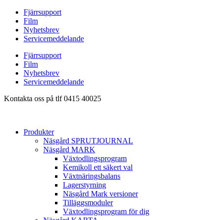
Hoppa
Fjärrsupport
till
Film
innehåll
Nyhetsbrev
Servicemeddelande
Fjärrsupport
Film
Nyhetsbrev
Servicemeddelande
Kontakta oss på tlf 0415 40025
Produkter
Näsgård SPRUTJOURNAL
Näsgård MARK
Växtodlingsprogram
Kemikoll ett säkert val
Växtnäringsbalans
Lagerstyrning
Näsgård Mark versioner
Tilläggsmoduler
Växtodlingsprogram för dig