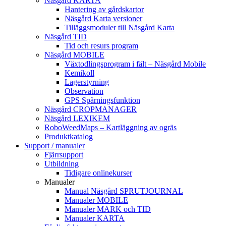
Näsgård KARTA
Hantering av gårdskartor
Näsgård Karta versioner
Tilläggsmoduler till Näsgård Karta
Näsgård TID
Tid och resurs program
Näsgård MOBILE
Växtodlingsprogram i fält – Näsgård Mobile
Kemikoll
Lagerstyrning
Observation
GPS Spårningsfunktion
Näsgård CROPMANAGER
Näsgård LEXIKEM
RoboWeedMaps – Kartläggning av ogräs
Produktkatalog
Support / manualer
Fjärrsupport
Utbildning
Tidigare onlinekurser
Manualer
Manual Näsgård SPRUTJOURNAL
Manualer MOBILE
Manualer MARK och TID
Manualer KARTA