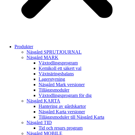
Produkter
Näsgård SPRUTJOURNAL
Näsgård MARK
Växtodlingsprogram
Kemikoll ett säkert val
Växtnäringsbalans
Lagerstyrning
Näsgård Mark versioner
Tilläggsmoduler
Växtodlingsprogram för dig
Näsgård KARTA
Hantering av gårdskartor
Näsgård Karta versioner
Tilläggsmoduler till Näsgård Karta
Näsgård TID
Tid och resurs program
Näsgård MOBILE