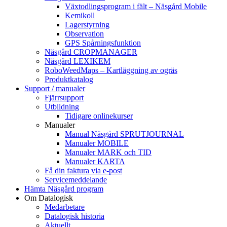
Växtodlingsprogram i fält – Näsgård Mobile
Kemikoll
Lagerstyrning
Observation
GPS Spårningsfunktion
Näsgård CROPMANAGER
Näsgård LEXIKEM
RoboWeedMaps – Kartläggning av ogräs
Produktkatalog
Support / manualer
Fjärrsupport
Utbildning
Tidigare onlinekurser
Manualer
Manual Näsgård SPRUTJOURNAL
Manualer MOBILE
Manualer MARK och TID
Manualer KARTA
Få din faktura via e-post
Servicemeddelande
Hämta Näsgård program
Om Datalogisk
Medarbetare
Datalogisk historia
Aktuellt