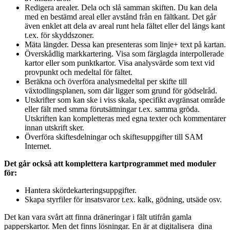
Redigera arealer. Dela och slå samman skiften. Du kan dela
med en bestämd areal eller avstånd från en fältkant. Det går
även enklet att dela av areal runt hela fältet eller del längs kant
t.ex. för skyddszoner.
Mäta längder. Dessa kan presenteras som linje+ text på kartan.
Överskådlig markkartering. Visa som färglagda interpollerade
kartor eller som punktkartor. Visa analysvärde som text vid
provpunkt och medeltal för fältet.
Beräkna och överföra analysmedeltal per skifte till
växtodlingsplanen, som där ligger som grund för gödselråd.
Utskrifter som kan ske i viss skala, specifikt avgränsat område
eller fält med smma förutsättningar t.ex. samma gröda.
Utskriften kan kompletteras med egna texter och kommentarer
innan utskrift sker.
Överföra skiftesdelningar och skiftesuppgifter till SAM
Internet.
Det går också att komplettera kartprogrammet med moduler
för:
Hantera skördekarteringsuppgifter.
Skapa styrfiler för insatsvaror t.ex. kalk, gödning, utsäde osv.
Det kan vara svårt att finna dräneringar i fält utifrån gamla
papperskartor. Men det finns lösningar. En är at digitalisera dina