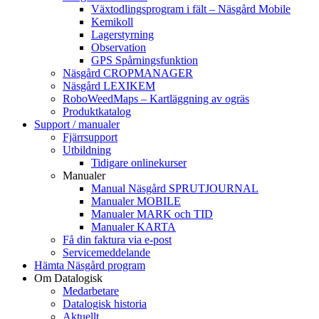
Växtodlingsprogram i fält – Näsgård Mobile
Kemikoll
Lagerstyrning
Observation
GPS Spårningsfunktion
Näsgård CROPMANAGER
Näsgård LEXIKEM
RoboWeedMaps – Kartläggning av ogräs
Produktkatalog
Support / manualer
Fjärrsupport
Utbildning
Tidigare onlinekurser
Manualer
Manual Näsgård SPRUTJOURNAL
Manualer MOBILE
Manualer MARK och TID
Manualer KARTA
Få din faktura via e-post
Servicemeddelande
Hämta Näsgård program
Om Datalogisk
Medarbetare
Datalogisk historia
Aktuellt