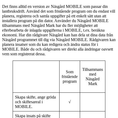
Det finns alltid en version av Näsgård MOBILE som passar din
lantbruksdrift. Använd det som fristående program om du endast vill
planera, registrera och samla uppgifter på ett enkelt sätt utan att
installera program på din dator. Använder du Näsgård MOBILE
tillsammans med Näsgård Mark har du fler möjligheter att
efterbearbeta de inlagda uppgifterna i MOBILE, t.ex. beräkna
ekonomi. Har din rådgivare Näsgård kan han dela ut dina data från
Näsgård programmet till dig via Näsgård MOBILE. Rådgivaren kan
planera insatser som du kan redigera och ändra status för i
MOBILE. Både du och rådgivaren ser direkt alla ändringar oavsett
vem som registrerat dessa.
Tillsammans
Som
med
fristående
Näsgård
program
Mark
Skapa skifte, ange gröda
och skiftesareal i
√
MOBILE.
Skapa insats på skifte