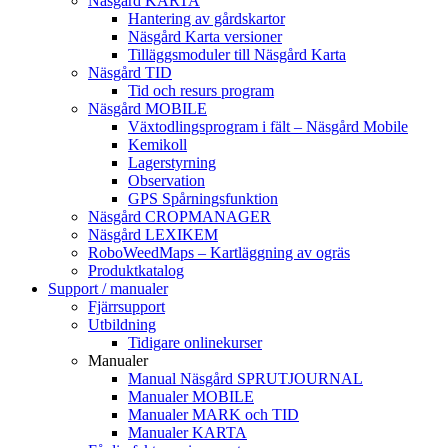
Näsgård KARTA
Hantering av gårdskartor
Näsgård Karta versioner
Tilläggsmoduler till Näsgård Karta
Näsgård TID
Tid och resurs program
Näsgård MOBILE
Växtodlingsprogram i fält – Näsgård Mobile
Kemikoll
Lagerstyrning
Observation
GPS Spårningsfunktion
Näsgård CROPMANAGER
Näsgård LEXIKEM
RoboWeedMaps – Kartläggning av ogräs
Produktkatalog
Support / manualer
Fjärrsupport
Utbildning
Tidigare onlinekurser
Manualer
Manual Näsgård SPRUTJOURNAL
Manualer MOBILE
Manualer MARK och TID
Manualer KARTA