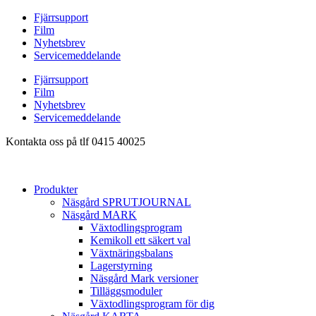
Hoppa
Fjärrsupport
till
Film
innehåll
Nyhetsbrev
Servicemeddelande
Fjärrsupport
Film
Nyhetsbrev
Servicemeddelande
Kontakta oss på tlf 0415 40025
Produkter
Näsgård SPRUTJOURNAL
Näsgård MARK
Växtodlingsprogram
Kemikoll ett säkert val
Växtnäringsbalans
Lagerstyrning
Näsgård Mark versioner
Tilläggsmoduler
Växtodlingsprogram för dig