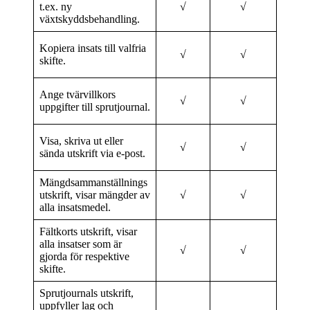
t.ex. ny
√
√
växtskyddsbehandling.
Kopiera insats till valfria
√
√
skifte.
Ange tvärvillkors
√
√
uppgifter till sprutjournal.
Visa, skriva ut eller
√
√
sända utskrift via e-post.
Mängdsammanställnings
utskrift, visar mängder av
√
√
alla insatsmedel.
Fältkorts utskrift, visar
alla insatser som är
√
√
gjorda för respektive
skifte.
Sprutjournals utskrift,
uppfyller lag och