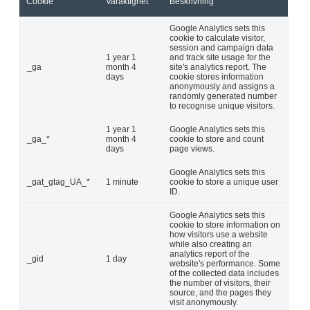
Cookie
Varaktighet
Beskrivning
Google Analytics sets this
cookie to calculate visitor,
session and campaign data
1 year 1
and track site usage for the
_ga
month 4
site's analytics report. The
days
cookie stores information
anonymously and assigns a
randomly generated number
to recognise unique visitors.
1 year 1
Google Analytics sets this
_ga_*
month 4
cookie to store and count
days
page views.
Google Analytics sets this
_gat_gtag_UA_*
1 minute
cookie to store a unique user
ID.
Google Analytics sets this
cookie to store information on
how visitors use a website
while also creating an
analytics report of the
_gid
1 day
website's performance. Some
of the collected data includes
the number of visitors, their
source, and the pages they
visit anonymously.