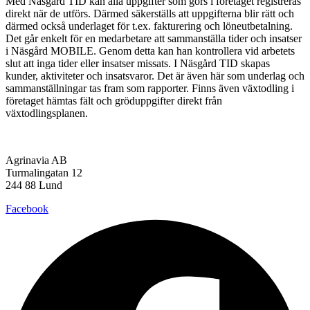
Med Näsgård TID kan alla uppgifter som görs i företaget registreras
direkt när de utförs. Därmed säkerställs att uppgifterna blir rätt och
därmed också underlaget för t.ex. fakturering och löneutbetalning.
Det går enkelt för en medarbetare att sammanställa tider och insatser
i Näsgård MOBILE. Genom detta kan han kontrollera vid arbetets
slut att inga tider eller insatser missats. I Näsgård TID skapas
kunder, aktiviteter och insatsvaror. Det är även här som underlag och
sammanställningar tas fram som rapporter. Finns även växtodling i
företaget hämtas fält och gröduppgifter direkt från
växtodlingsplanen.
Agrinavia AB
Turmalingatan 12
244 88 Lund
Facebook