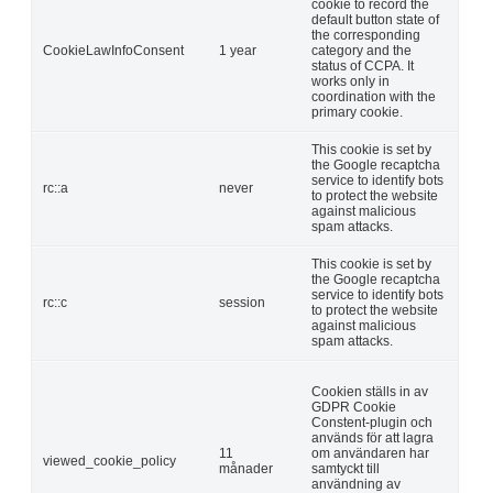
cookie to record the
default button state of
the corresponding
CookieLawInfoConsent
1 year
category and the
status of CCPA. It
works only in
coordination with the
primary cookie.
This cookie is set by
the Google recaptcha
service to identify bots
rc::a
never
to protect the website
against malicious
spam attacks.
This cookie is set by
the Google recaptcha
service to identify bots
rc::c
session
to protect the website
against malicious
spam attacks.
Cookien ställs in av
GDPR Cookie
Constent-plugin och
används för att lagra
11
om användaren har
viewed_cookie_policy
månader
samtyckt till
användning av