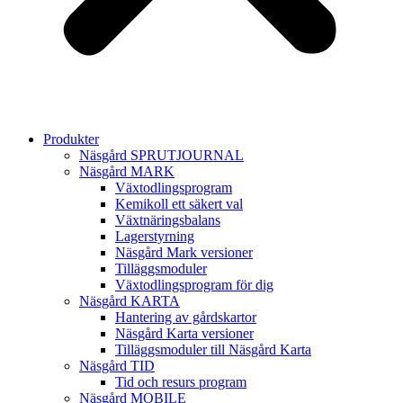
Produkter
Näsgård SPRUTJOURNAL
Näsgård MARK
Växtodlingsprogram
Kemikoll ett säkert val
Växtnäringsbalans
Lagerstyrning
Näsgård Mark versioner
Tilläggsmoduler
Växtodlingsprogram för dig
Näsgård KARTA
Hantering av gårdskartor
Näsgård Karta versioner
Tilläggsmoduler till Näsgård Karta
Näsgård TID
Tid och resurs program
Näsgård MOBILE