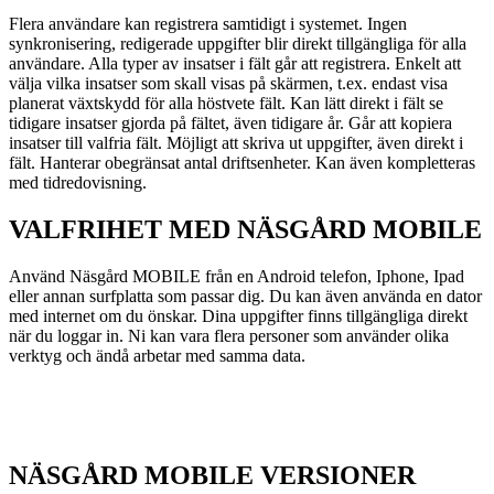
Flera användare kan registrera samtidigt i systemet. Ingen
synkronisering, redigerade uppgifter blir direkt tillgängliga för alla
användare. Alla typer av insatser i fält går att registrera. Enkelt att
välja vilka insatser som skall visas på skärmen, t.ex. endast visa
planerat växtskydd för alla höstvete fält. Kan lätt direkt i fält se
tidigare insatser gjorda på fältet, även tidigare år. Går att kopiera
insatser till valfria fält. Möjligt att skriva ut uppgifter, även direkt i
fält. Hanterar obegränsat antal driftsenheter. Kan även kompletteras
med tidredovisning.
VALFRIHET MED NÄSGÅRD MOBILE
Använd Näsgård MOBILE från en Android telefon, Iphone, Ipad
eller annan surfplatta som passar dig. Du kan även använda en dator
med internet om du önskar. Dina uppgifter finns tillgängliga direkt
när du loggar in. Ni kan vara flera personer som använder olika
verktyg och ändå arbetar med samma data.
NÄSGÅRD MOBILE VERSIONER