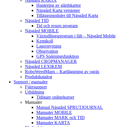
Näsgård KARTA
Hantering av gårdskartor
Näsgård Karta versioner
Tilläggsmoduler till Näsgård Karta
Näsgård TID
Tid och resurs program
Näsgård MOBILE
Växtodlingsprogram i fält – Näsgård Mobile
Kemikoll
Lagerstyrning
Observation
GPS Spårningsfunktion
Näsgård CROPMANAGER
Näsgård LEXIKEM
RoboWeedMaps – Kartläggning av ogräs
Produktkatalog
Support / manualer
Fjärrsupport
Utbildning
Tidigare onlinekurser
Manualer
Manual Näsgård SPRUTJOURNAL
Manualer MOBILE
Manualer MARK och TID
Manualer KARTA