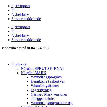
Hoppa
Fjärrsupport
till
Film
innehåll
Nyhetsbrev
Servicemeddelande
Fjärrsupport
Film
Nyhetsbrev
Servicemeddelande
Kontakta oss på tlf 0415 40025
Produkter
Näsgård SPRUTJOURNAL
Näsgård MARK
Växtodlingsprogram
Kemikoll ett säkert val
Växtnäringsbalans
Lagerstyrning
Näsgård Mark versioner
Tilläggsmoduler
Växtodlingsprogram för dig