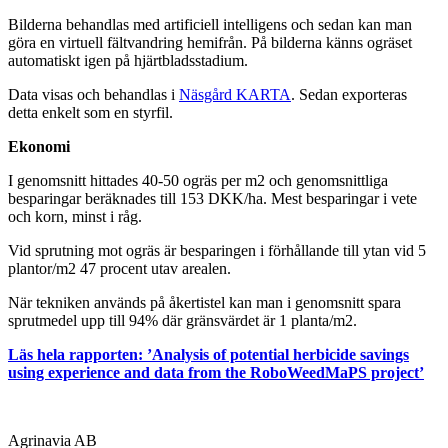
Bilderna behandlas med artificiell intelligens och sedan kan man
göra en virtuell fältvandring hemifrån. På bilderna känns ogräset
automatiskt igen på hjärtbladsstadium.
Data visas och behandlas i
Näsgård KARTA
. Sedan exporteras
detta enkelt som en styrfil.
Ekonomi
I genomsnitt hittades 40-50 ogräs per m2 och genomsnittliga
besparingar beräknades till 153 DKK/ha. Mest besparingar i vete
och korn, minst i råg.
Vid sprutning mot ogräs är besparingen i förhållande till ytan vid 5
plantor/m2 47 procent utav arealen.
När tekniken används på åkertistel kan man i genomsnitt spara
sprutmedel upp till 94% där gränsvärdet är 1 planta/m2.
Läs hela rapporten: ’Analysis of potential herbicide savings
using experience and data from the RoboWeedMaPS project’
Agrinavia AB