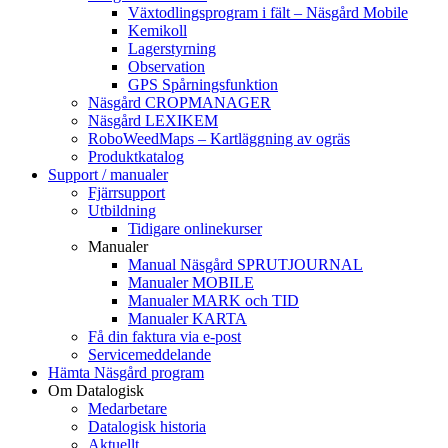
Växtodlingsprogram i fält – Näsgård Mobile
Kemikoll
Lagerstyrning
Observation
GPS Spårningsfunktion
Näsgård CROPMANAGER
Näsgård LEXIKEM
RoboWeedMaps – Kartläggning av ogräs
Produktkatalog
Support / manualer
Fjärrsupport
Utbildning
Tidigare onlinekurser
Manualer
Manual Näsgård SPRUTJOURNAL
Manualer MOBILE
Manualer MARK och TID
Manualer KARTA
Få din faktura via e-post
Servicemeddelande
Hämta Näsgård program
Om Datalogisk
Medarbetare
Datalogisk historia
Aktuellt