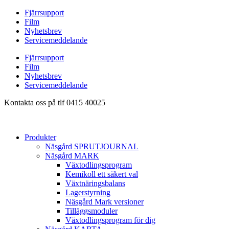
Hoppa
Fjärrsupport
till
Film
innehåll
Nyhetsbrev
Servicemeddelande
Fjärrsupport
Film
Nyhetsbrev
Servicemeddelande
Kontakta oss på tlf 0415 40025
Produkter
Näsgård SPRUTJOURNAL
Näsgård MARK
Växtodlingsprogram
Kemikoll ett säkert val
Växtnäringsbalans
Lagerstyrning
Näsgård Mark versioner
Tilläggsmoduler
Växtodlingsprogram för dig