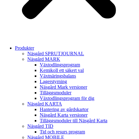
Produkter
Näsgård SPRUTJOURNAL
Näsgård MARK
Växtodlingsprogram
Kemikoll ett säkert val
Växtnäringsbalans
Lagerstyrning
Näsgård Mark versioner
Tilläggsmoduler
Växtodlingsprogram för dig
Näsgård KARTA
Hantering av gårdskartor
Näsgård Karta versioner
Tilläggsmoduler till Näsgård Karta
Näsgård TID
Tid och resurs program
Näsgård MOBILE