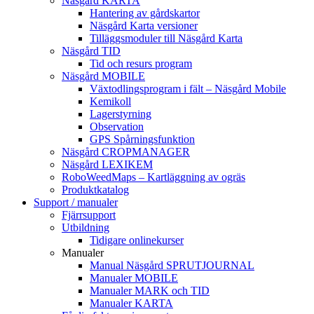
Näsgård KARTA
Hantering av gårdskartor
Näsgård Karta versioner
Tilläggsmoduler till Näsgård Karta
Näsgård TID
Tid och resurs program
Näsgård MOBILE
Växtodlingsprogram i fält – Näsgård Mobile
Kemikoll
Lagerstyrning
Observation
GPS Spårningsfunktion
Näsgård CROPMANAGER
Näsgård LEXIKEM
RoboWeedMaps – Kartläggning av ogräs
Produktkatalog
Support / manualer
Fjärrsupport
Utbildning
Tidigare onlinekurser
Manualer
Manual Näsgård SPRUTJOURNAL
Manualer MOBILE
Manualer MARK och TID
Manualer KARTA