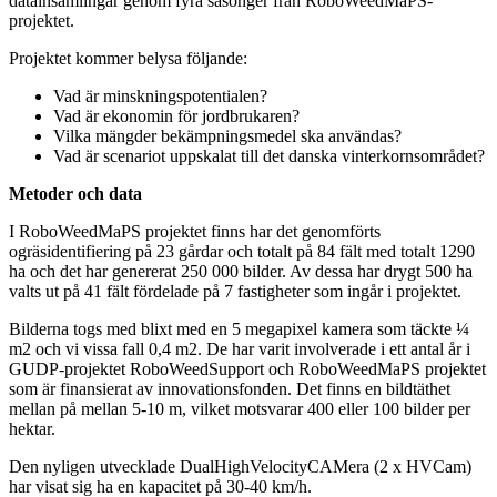
datainsamlingar genom fyra säsonger från RoboWeedMaPS-
projektet.
Projektet kommer belysa följande:
Vad är minskningspotentialen?
Vad är ekonomin för jordbrukaren?
Vilka mängder bekämpningsmedel ska användas?
Vad är scenariot uppskalat till det danska vinterkornsområdet?
Metoder och data
I RoboWeedMaPS projektet finns har det genomförts
ogräsidentifiering på 23 gårdar och totalt på 84 fält med totalt 1290
ha och det har genererat 250 000 bilder. Av dessa har drygt 500 ha
valts ut på 41 fält fördelade på 7 fastigheter som ingår i projektet.
Bilderna togs med blixt med en 5 megapixel kamera som täckte ¼
m2 och vi vissa fall 0,4 m2. De har varit involverade i ett antal år i
GUDP-projektet RoboWeedSupport och RoboWeedMaPS projektet
som är finansierat av innovationsfonden. Det finns en bildtäthet
mellan på mellan 5-10 m, vilket motsvarar 400 eller 100 bilder per
hektar.
Den nyligen utvecklade DualHighVelocityCAMera (2 x HVCam)
har visat sig ha en kapacitet på 30-40 km/h.