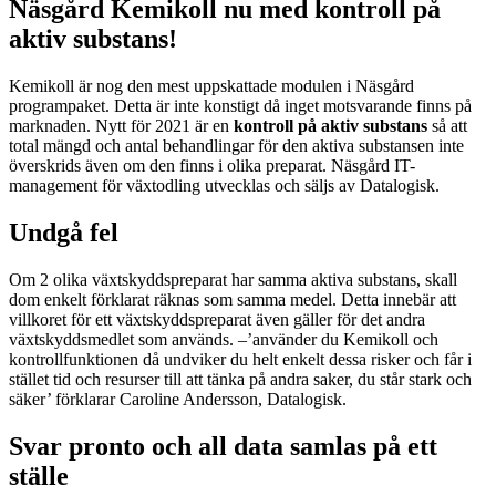
Näsgård Kemikoll nu med kontroll på
aktiv substans!
Kemikoll är nog den mest uppskattade modulen i Näsgård
programpaket. Detta är inte konstigt då inget motsvarande finns på
marknaden. Nytt för 2021 är en
kontroll på aktiv substans
så att
total mängd och antal behandlingar för den aktiva substansen inte
överskrids även om den finns i olika preparat. Näsgård IT-
management för växtodling utvecklas och säljs av Datalogisk.
Undgå fel
Om 2 olika växtskyddspreparat har samma aktiva substans, skall
dom enkelt förklarat räknas som samma medel. Detta innebär att
villkoret för ett växtskyddspreparat även gäller för det andra
växtskyddsmedlet som används. –’använder du Kemikoll och
kontrollfunktionen då undviker du helt enkelt dessa risker och får i
stället tid och resurser till att tänka på andra saker, du står stark och
säker’ förklarar Caroline Andersson, Datalogisk.
Svar pronto och all data samlas på ett
ställe