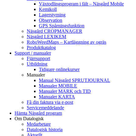
Växtodlingsprogram i fält – Näsgård Mobile
Kemikoll
Lagerstyrning
Observation
GPS Spårningsfunktion
Näsgård CROPMANAGER
Näsgård LEXIKEM
RoboWeedMaps – Kartläggning av ogräs
Produktkatalog
Support / manualer
Fjärrsupport
Utbildning
Tidigare onlinekurser
Manualer
Manual Näsgård SPRUTJOURNAL
Manualer MOBILE
Manualer MARK och TID
Manualer KARTA
Få din faktura via e-post
Servicemeddelande
Hämta Näsgård program
Om Datalogisk
Medarbetare
Datalogisk historia
Aktuellt