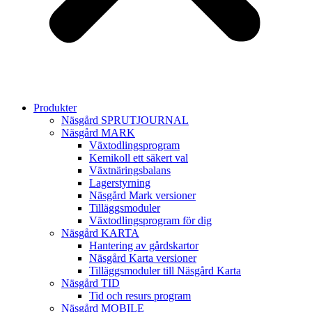
Produkter
Näsgård SPRUTJOURNAL
Näsgård MARK
Växtodlingsprogram
Kemikoll ett säkert val
Växtnäringsbalans
Lagerstyrning
Näsgård Mark versioner
Tilläggsmoduler
Växtodlingsprogram för dig
Näsgård KARTA
Hantering av gårdskartor
Näsgård Karta versioner
Tilläggsmoduler till Näsgård Karta
Näsgård TID
Tid och resurs program
Näsgård MOBILE