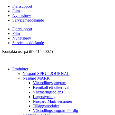
Hoppa
Fjärrsupport
till
Film
innehåll
Nyhetsbrev
Servicemeddelande
Fjärrsupport
Film
Nyhetsbrev
Servicemeddelande
Kontakta oss på tlf 0415 40025
Produkter
Näsgård SPRUTJOURNAL
Näsgård MARK
Växtodlingsprogram
Kemikoll ett säkert val
Växtnäringsbalans
Lagerstyrning
Näsgård Mark versioner
Tilläggsmoduler
Växtodlingsprogram för dig