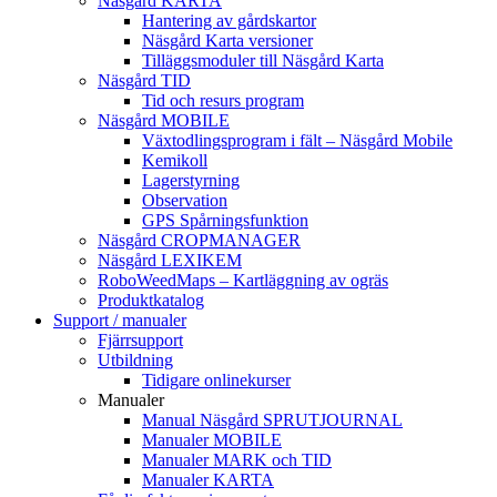
Näsgård KARTA
Hantering av gårdskartor
Näsgård Karta versioner
Tilläggsmoduler till Näsgård Karta
Näsgård TID
Tid och resurs program
Näsgård MOBILE
Växtodlingsprogram i fält – Näsgård Mobile
Kemikoll
Lagerstyrning
Observation
GPS Spårningsfunktion
Näsgård CROPMANAGER
Näsgård LEXIKEM
RoboWeedMaps – Kartläggning av ogräs
Produktkatalog
Support / manualer
Fjärrsupport
Utbildning
Tidigare onlinekurser
Manualer
Manual Näsgård SPRUTJOURNAL
Manualer MOBILE
Manualer MARK och TID
Manualer KARTA