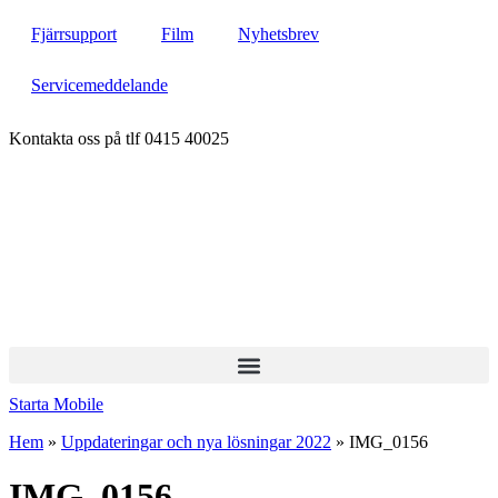
Hoppa
Fjärrsupport
Film
Nyhetsbrev
till
innehåll
Servicemeddelande
Kontakta oss på tlf 0415 40025
Starta Mobile
Hem
»
Uppdateringar och nya lösningar 2022
»
IMG_0156
IMG_0156