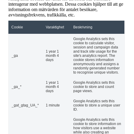
interagerar med webbplatsen. Dessa cookies hjälper till att ge
information om mätvärden för antalet besökare,
avvisningsfrekvens, trafikkälla, etc.
Cookie
Varaktighet
Beskrivning
Google Analytics sets this
cookie to calculate visitor,
session and campaign data
1 year 1
and track site usage for the
_ga
month 4
site's analytics report. The
days
cookie stores information
anonymously and assigns a
randomly generated number
to recognise unique visitors.
1 year 1
Google Analytics sets this
_ga_*
month 4
cookie to store and count
days
page views.
Google Analytics sets this
_gat_gtag_UA_*
1 minute
cookie to store a unique user
ID.
Google Analytics sets this
cookie to store information on
how visitors use a website
while also creating an