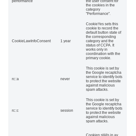
performance
the user consent for
the cookies in the
category
"Performance".
CookieYes sets this
cookie to record the
default button state of
the corresponding
CookieLawInfoConsent
1 year
category and the
status of CCPA. It
works only in
coordination with the
primary cookie.
This cookie is set by
the Google recaptcha
service to identify bots
rc::a
never
to protect the website
against malicious
spam attacks.
This cookie is set by
the Google recaptcha
service to identify bots
rc::c
session
to protect the website
against malicious
spam attacks.
Cookien ställs in av