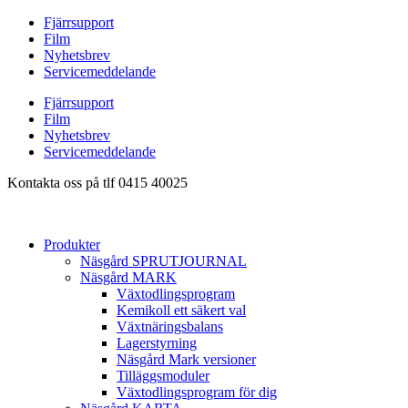
Hoppa
Fjärrsupport
till
Film
innehåll
Nyhetsbrev
Servicemeddelande
Fjärrsupport
Film
Nyhetsbrev
Servicemeddelande
Kontakta oss på tlf 0415 40025
Produkter
Näsgård SPRUTJOURNAL
Näsgård MARK
Växtodlingsprogram
Kemikoll ett säkert val
Växtnäringsbalans
Lagerstyrning
Näsgård Mark versioner
Tilläggsmoduler
Växtodlingsprogram för dig