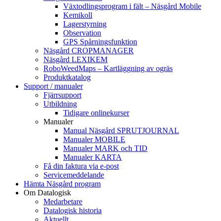
Växtodlingsprogram i fält – Näsgård Mobile
Kemikoll
Lagerstyrning
Observation
GPS Spårningsfunktion
Näsgård CROPMANAGER
Näsgård LEXIKEM
RoboWeedMaps – Kartläggning av ogräs
Produktkatalog
Support / manualer
Fjärrsupport
Utbildning
Tidigare onlinekurser
Manualer
Manual Näsgård SPRUTJOURNAL
Manualer MOBILE
Manualer MARK och TID
Manualer KARTA
Få din faktura via e-post
Servicemeddelande
Hämta Näsgård program
Om Datalogisk
Medarbetare
Datalogisk historia
Aktuellt