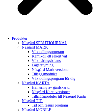
Produkter
Näsgård SPRUTJOURNAL
Näsgård MARK
Växtodlingsprogram
Kemikoll ett säkert val
Växtnäringsbalans
Lagerstyrning
Näsgård Mark versioner
Tilläggsmoduler
Växtodlingsprogram för dig
Näsgård KARTA
Hantering av gårdskartor
Näsgård Karta versioner
Tilläggsmoduler till Näsgård Karta
Näsgård TID
Tid och resurs program
Näsgård MOBILE