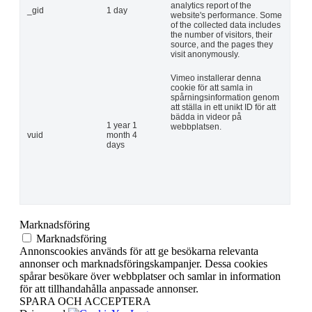
analytics report of the
_gid
1 day
website's performance. Some
of the collected data includes
the number of visitors, their
source, and the pages they
visit anonymously.
Vimeo installerar denna
cookie för att samla in
spårningsinformation genom
att ställa in ett unikt ID för att
bädda in videor på
1 year 1
webbplatsen.
vuid
month 4
days
Marknadsföring
Marknadsföring
Annonscookies används för att ge besökarna relevanta
annonser och marknadsföringskampanjer. Dessa cookies
spårar besökare över webbplatser och samlar in information
för att tillhandahålla anpassade annonser.
SPARA OCH ACCEPTERA