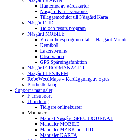
Näsgård KARTA
Hantering av gårdskartor
Näsgård Karta versioner
Tilläggsmoduler till Näsgård Karta
Näsgård TID
Tid och resurs program
Näsgård MOBILE
Växtodlingsprogram i fält – Näsgård Mobile
Kemikoll
Lagerstyrning
Observation
GPS Spårningsfunktion
Näsgård CROPMANAGER
Näsgård LEXIKEM
RoboWeedMaps – Kartläggning av ogräs
Produktkatalog
Support / manualer
Fjärrsupport
Utbildning
Tidigare onlinekurser
Manualer
Manual Näsgård SPRUTJOURNAL
Manualer MOBILE
Manualer MARK och TID
Manualer KARTA