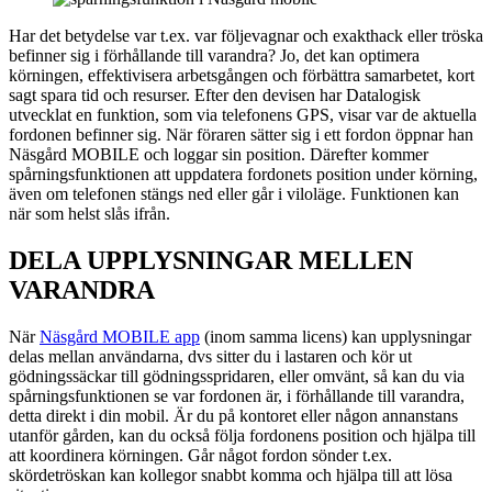
Har det betydelse var t.ex. var följevagnar och exakthack eller tröska
befinner sig i förhållande till varandra? Jo, det kan optimera
körningen, effektivisera arbetsgången och förbättra samarbetet, kort
sagt spara tid och resurser. Efter den devisen har Datalogisk
utvecklat en funktion, som via telefonens GPS, visar var de aktuella
fordonen befinner sig. När föraren sätter sig i ett fordon öppnar han
Näsgård MOBILE och loggar sin position. Därefter kommer
spårningsfunktionen att uppdatera fordonets position under körning,
även om telefonen stängs ned eller går i viloläge. Funktionen kan
när som helst slås ifrån.
DELA UPPLYSNINGAR MELLEN
VARANDRA
När
Näsgård MOBILE app
(inom samma licens) kan upplysningar
delas mellan användarna, dvs sitter du i lastaren och kör ut
gödningssäckar till gödningsspridaren, eller omvänt, så kan du via
spårningsfunktionen se var fordonen är, i förhållande till varandra,
detta direkt i din mobil. Är du på kontoret eller någon annanstans
utanför gården, kan du också följa fordonens position och hjälpa till
att koordinera körningen. Går något fordon sönder t.ex.
skördetröskan kan kollegor snabbt komma och hjälpa till att lösa