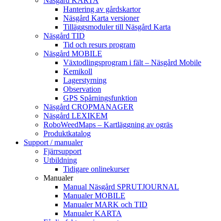
Näsgård KARTA
Hantering av gårdskartor
Näsgård Karta versioner
Tilläggsmoduler till Näsgård Karta
Näsgård TID
Tid och resurs program
Näsgård MOBILE
Växtodlingsprogram i fält – Näsgård Mobile
Kemikoll
Lagerstyrning
Observation
GPS Spårningsfunktion
Näsgård CROPMANAGER
Näsgård LEXIKEM
RoboWeedMaps – Kartläggning av ogräs
Produktkatalog
Support / manualer
Fjärrsupport
Utbildning
Tidigare onlinekurser
Manualer
Manual Näsgård SPRUTJOURNAL
Manualer MOBILE
Manualer MARK och TID
Manualer KARTA