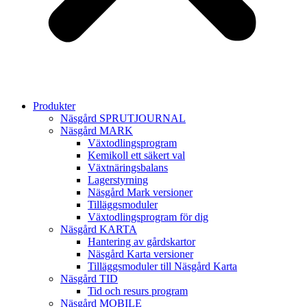
Produkter
Näsgård SPRUTJOURNAL
Näsgård MARK
Växtodlingsprogram
Kemikoll ett säkert val
Växtnäringsbalans
Lagerstyrning
Näsgård Mark versioner
Tilläggsmoduler
Växtodlingsprogram för dig
Näsgård KARTA
Hantering av gårdskartor
Näsgård Karta versioner
Tilläggsmoduler till Näsgård Karta
Näsgård TID
Tid och resurs program
Näsgård MOBILE