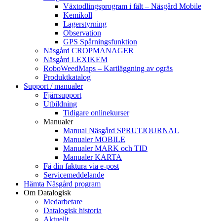
Växtodlingsprogram i fält – Näsgård Mobile
Kemikoll
Lagerstyrning
Observation
GPS Spårningsfunktion
Näsgård CROPMANAGER
Näsgård LEXIKEM
RoboWeedMaps – Kartläggning av ogräs
Produktkatalog
Support / manualer
Fjärrsupport
Utbildning
Tidigare onlinekurser
Manualer
Manual Näsgård SPRUTJOURNAL
Manualer MOBILE
Manualer MARK och TID
Manualer KARTA
Få din faktura via e-post
Servicemeddelande
Hämta Näsgård program
Om Datalogisk
Medarbetare
Datalogisk historia
Aktuellt