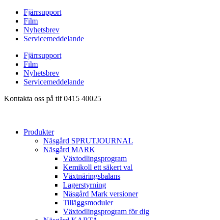
Hoppa
Fjärrsupport
till
Film
innehåll
Nyhetsbrev
Servicemeddelande
Fjärrsupport
Film
Nyhetsbrev
Servicemeddelande
Kontakta oss på tlf 0415 40025
Produkter
Näsgård SPRUTJOURNAL
Näsgård MARK
Växtodlingsprogram
Kemikoll ett säkert val
Växtnäringsbalans
Lagerstyrning
Näsgård Mark versioner
Tilläggsmoduler
Växtodlingsprogram för dig