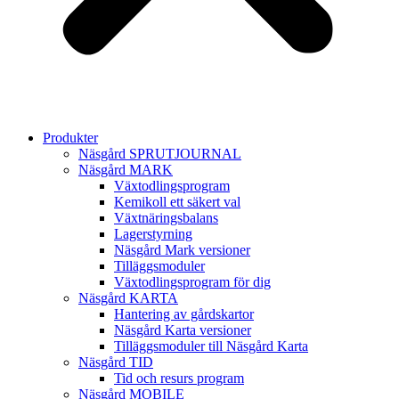
Produkter
Näsgård SPRUTJOURNAL
Näsgård MARK
Växtodlingsprogram
Kemikoll ett säkert val
Växtnäringsbalans
Lagerstyrning
Näsgård Mark versioner
Tilläggsmoduler
Växtodlingsprogram för dig
Näsgård KARTA
Hantering av gårdskartor
Näsgård Karta versioner
Tilläggsmoduler till Näsgård Karta
Näsgård TID
Tid och resurs program
Näsgård MOBILE