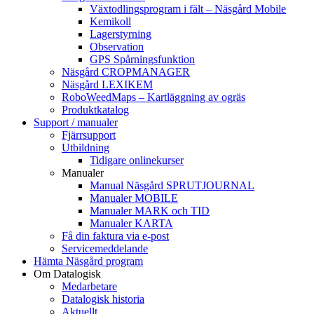
Växtodlingsprogram i fält – Näsgård Mobile
Kemikoll
Lagerstyrning
Observation
GPS Spårningsfunktion
Näsgård CROPMANAGER
Näsgård LEXIKEM
RoboWeedMaps – Kartläggning av ogräs
Produktkatalog
Support / manualer
Fjärrsupport
Utbildning
Tidigare onlinekurser
Manualer
Manual Näsgård SPRUTJOURNAL
Manualer MOBILE
Manualer MARK och TID
Manualer KARTA
Få din faktura via e-post
Servicemeddelande
Hämta Näsgård program
Om Datalogisk
Medarbetare
Datalogisk historia
Aktuellt