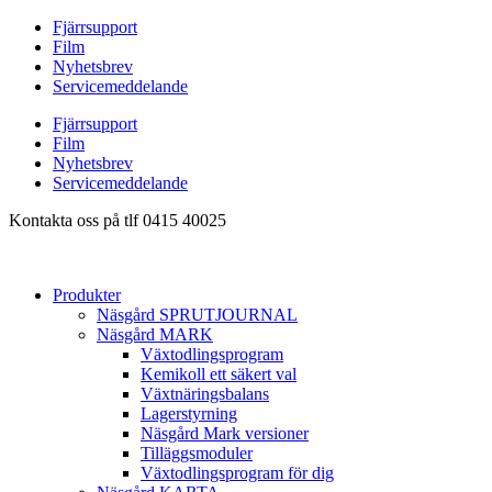
Hoppa
Fjärrsupport
till
Film
innehåll
Nyhetsbrev
Servicemeddelande
Fjärrsupport
Film
Nyhetsbrev
Servicemeddelande
Kontakta oss på tlf 0415 40025
Produkter
Näsgård SPRUTJOURNAL
Näsgård MARK
Växtodlingsprogram
Kemikoll ett säkert val
Växtnäringsbalans
Lagerstyrning
Näsgård Mark versioner
Tilläggsmoduler
Växtodlingsprogram för dig