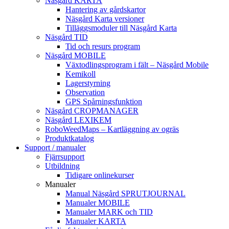
Näsgård KARTA
Hantering av gårdskartor
Näsgård Karta versioner
Tilläggsmoduler till Näsgård Karta
Näsgård TID
Tid och resurs program
Näsgård MOBILE
Växtodlingsprogram i fält – Näsgård Mobile
Kemikoll
Lagerstyrning
Observation
GPS Spårningsfunktion
Näsgård CROPMANAGER
Näsgård LEXIKEM
RoboWeedMaps – Kartläggning av ogräs
Produktkatalog
Support / manualer
Fjärrsupport
Utbildning
Tidigare onlinekurser
Manualer
Manual Näsgård SPRUTJOURNAL
Manualer MOBILE
Manualer MARK och TID
Manualer KARTA