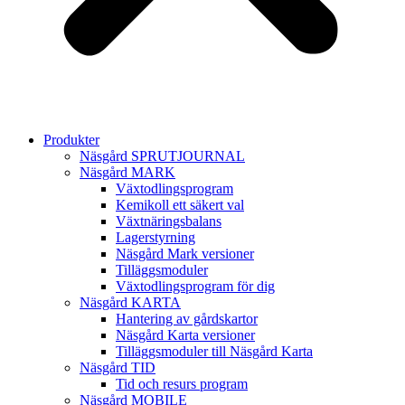
Produkter
Näsgård SPRUTJOURNAL
Näsgård MARK
Växtodlingsprogram
Kemikoll ett säkert val
Växtnäringsbalans
Lagerstyrning
Näsgård Mark versioner
Tilläggsmoduler
Växtodlingsprogram för dig
Näsgård KARTA
Hantering av gårdskartor
Näsgård Karta versioner
Tilläggsmoduler till Näsgård Karta
Näsgård TID
Tid och resurs program
Näsgård MOBILE