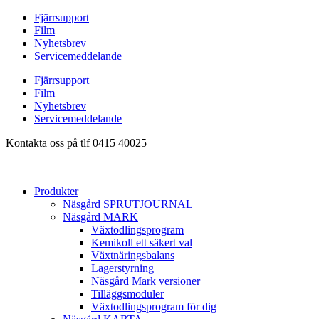
Hoppa
Fjärrsupport
till
Film
innehåll
Nyhetsbrev
Servicemeddelande
Fjärrsupport
Film
Nyhetsbrev
Servicemeddelande
Kontakta oss på tlf 0415 40025
Produkter
Näsgård SPRUTJOURNAL
Näsgård MARK
Växtodlingsprogram
Kemikoll ett säkert val
Växtnäringsbalans
Lagerstyrning
Näsgård Mark versioner
Tilläggsmoduler
Växtodlingsprogram för dig