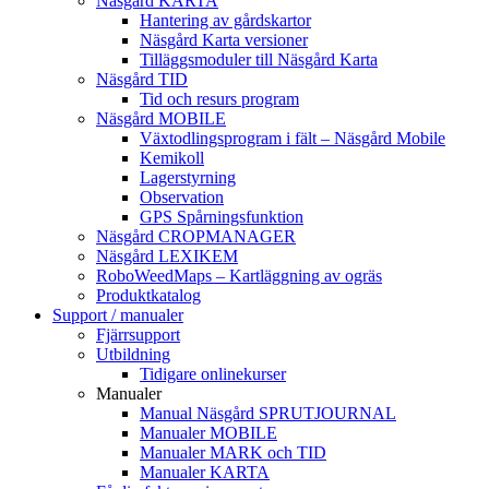
Näsgård KARTA
Hantering av gårdskartor
Näsgård Karta versioner
Tilläggsmoduler till Näsgård Karta
Näsgård TID
Tid och resurs program
Näsgård MOBILE
Växtodlingsprogram i fält – Näsgård Mobile
Kemikoll
Lagerstyrning
Observation
GPS Spårningsfunktion
Näsgård CROPMANAGER
Näsgård LEXIKEM
RoboWeedMaps – Kartläggning av ogräs
Produktkatalog
Support / manualer
Fjärrsupport
Utbildning
Tidigare onlinekurser
Manualer
Manual Näsgård SPRUTJOURNAL
Manualer MOBILE
Manualer MARK och TID
Manualer KARTA