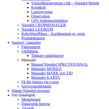
Växtodlingsprogram i fält – Näsgård Mobile
Kemikoll
Lagerstyrning
Observation
GPS Spårningsfunktion
Näsgård CROPMANAGER
Näsgård LEXIKEM
RoboWeedMaps – Kartläggning av ogräs
Produktkatalog
Support / manualer
Fjärrsupport
Utbildning
Tidigare onlinekurser
Manualer
Manual Näsgård SPRUTJOURNAL
Manualer MOBILE
Manualer MARK och TID
Manualer KARTA
Få din faktura via e-post
Servicemeddelande
Hämta Näsgård program
Om Datalogisk
Medarbetare
Datalogisk historia
Aktuellt