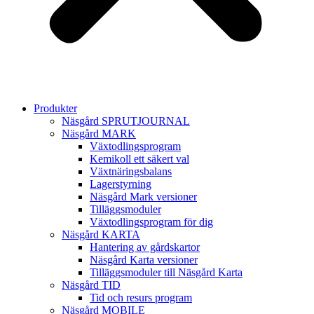
Produkter
Näsgård SPRUTJOURNAL
Näsgård MARK
Växtodlingsprogram
Kemikoll ett säkert val
Växtnäringsbalans
Lagerstyrning
Näsgård Mark versioner
Tilläggsmoduler
Växtodlingsprogram för dig
Näsgård KARTA
Hantering av gårdskartor
Näsgård Karta versioner
Tilläggsmoduler till Näsgård Karta
Näsgård TID
Tid och resurs program
Näsgård MOBILE