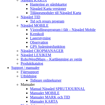
Näsgård KARTA
Hantering av gårdskartor
Näsgård Karta versioner
Tilläggsmoduler till Näsgård Karta
Näsgård TID
Tid och resurs program
Näsgård MOBILE
Växtodlingsprogram i fält – Näsgård Mobile
Kemikoll
Lagerstyrning
Observation
GPS Spårningsfunktion
Näsgård CROPMANAGER
Näsgård LEXIKEM
RoboWeedMaps – Kartläggning av ogräs
Produktkatalog
Support / manualer
Fjärrsupport
Utbildning
Tidigare onlinekurser
Manualer
Manual Näsgård SPRUTJOURNAL
Manualer MOBILE
Manualer MARK och TID
Manualer KARTA