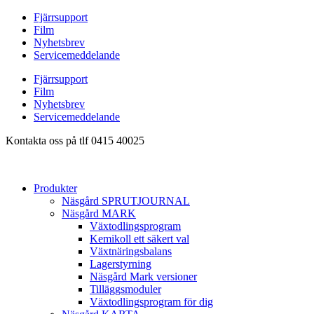
Hoppa
Fjärrsupport
till
Film
innehåll
Nyhetsbrev
Servicemeddelande
Fjärrsupport
Film
Nyhetsbrev
Servicemeddelande
Kontakta oss på tlf 0415 40025
Produkter
Näsgård SPRUTJOURNAL
Näsgård MARK
Växtodlingsprogram
Kemikoll ett säkert val
Växtnäringsbalans
Lagerstyrning
Näsgård Mark versioner
Tilläggsmoduler
Växtodlingsprogram för dig