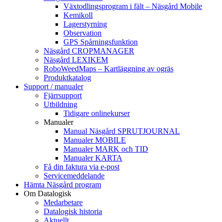
Växtodlingsprogram i fält – Näsgård Mobile
Kemikoll
Lagerstyrning
Observation
GPS Spårningsfunktion
Näsgård CROPMANAGER
Näsgård LEXIKEM
RoboWeedMaps – Kartläggning av ogräs
Produktkatalog
Support / manualer
Fjärrsupport
Utbildning
Tidigare onlinekurser
Manualer
Manual Näsgård SPRUTJOURNAL
Manualer MOBILE
Manualer MARK och TID
Manualer KARTA
Få din faktura via e-post
Servicemeddelande
Hämta Näsgård program
Om Datalogisk
Medarbetare
Datalogisk historia
Aktuellt