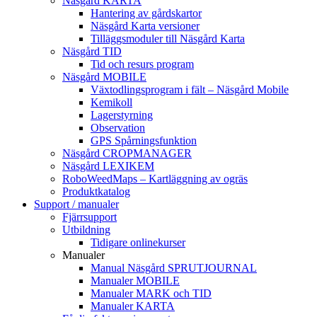
Näsgård KARTA
Hantering av gårdskartor
Näsgård Karta versioner
Tilläggsmoduler till Näsgård Karta
Näsgård TID
Tid och resurs program
Näsgård MOBILE
Växtodlingsprogram i fält – Näsgård Mobile
Kemikoll
Lagerstyrning
Observation
GPS Spårningsfunktion
Näsgård CROPMANAGER
Näsgård LEXIKEM
RoboWeedMaps – Kartläggning av ogräs
Produktkatalog
Support / manualer
Fjärrsupport
Utbildning
Tidigare onlinekurser
Manualer
Manual Näsgård SPRUTJOURNAL
Manualer MOBILE
Manualer MARK och TID
Manualer KARTA