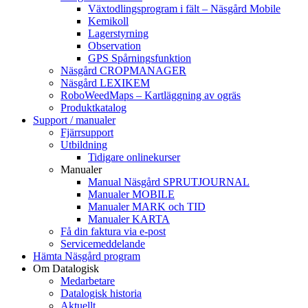
Växtodlingsprogram i fält – Näsgård Mobile
Kemikoll
Lagerstyrning
Observation
GPS Spårningsfunktion
Näsgård CROPMANAGER
Näsgård LEXIKEM
RoboWeedMaps – Kartläggning av ogräs
Produktkatalog
Support / manualer
Fjärrsupport
Utbildning
Tidigare onlinekurser
Manualer
Manual Näsgård SPRUTJOURNAL
Manualer MOBILE
Manualer MARK och TID
Manualer KARTA
Få din faktura via e-post
Servicemeddelande
Hämta Näsgård program
Om Datalogisk
Medarbetare
Datalogisk historia
Aktuellt