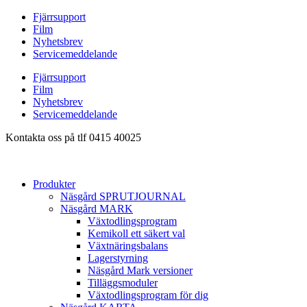
Hoppa
Fjärrsupport
till
Film
innehåll
Nyhetsbrev
Servicemeddelande
Fjärrsupport
Film
Nyhetsbrev
Servicemeddelande
Kontakta oss på tlf 0415 40025
Produkter
Näsgård SPRUTJOURNAL
Näsgård MARK
Växtodlingsprogram
Kemikoll ett säkert val
Växtnäringsbalans
Lagerstyrning
Näsgård Mark versioner
Tilläggsmoduler
Växtodlingsprogram för dig