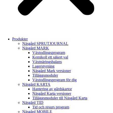
Produkter
Näsgård SPRUTJOURNAL
Näsgård MARK
Växtodlingsprogram
Kemikoll ett säkert val
Växtnäringsbalans
Lagerstyrning
Näsgård Mark versioner
Tilläggsmoduler
Växtodlingsprogram för dig
Näsgård KARTA
Hantering av gårdskartor
Näsgård Karta versioner
Tilläggsmoduler till Näsgård Karta
Näsgård TID
Tid och resurs program
Näsgård MOBILE