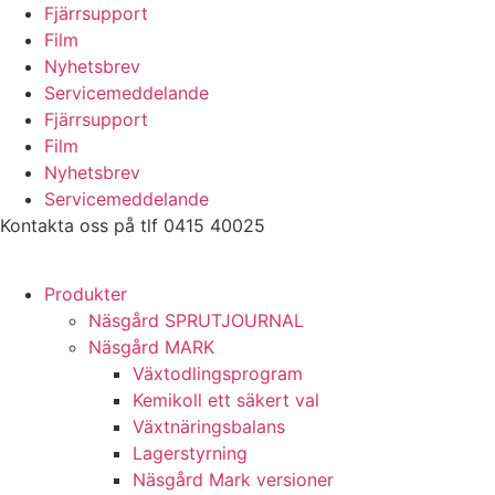
Hoppa
Fjärrsupport
till
Film
innehåll
Nyhetsbrev
Servicemeddelande
Fjärrsupport
Film
Nyhetsbrev
Servicemeddelande
Kontakta oss på tlf 0415 40025
Produkter
Näsgård SPRUTJOURNAL
Näsgård MARK
Växtodlingsprogram
Kemikoll ett säkert val
Växtnäringsbalans
Lagerstyrning
Näsgård Mark versioner