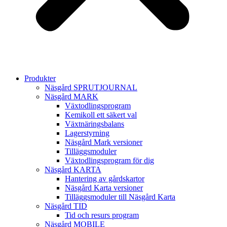
Produkter
Näsgård SPRUTJOURNAL
Näsgård MARK
Växtodlingsprogram
Kemikoll ett säkert val
Växtnäringsbalans
Lagerstyrning
Näsgård Mark versioner
Tilläggsmoduler
Växtodlingsprogram för dig
Näsgård KARTA
Hantering av gårdskartor
Näsgård Karta versioner
Tilläggsmoduler till Näsgård Karta
Näsgård TID
Tid och resurs program
Näsgård MOBILE