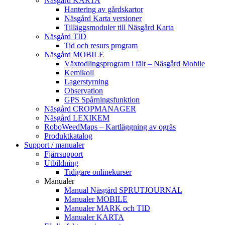
Näsgård KARTA
Hantering av gårdskartor
Näsgård Karta versioner
Tilläggsmoduler till Näsgård Karta
Näsgård TID
Tid och resurs program
Näsgård MOBILE
Växtodlingsprogram i fält – Näsgård Mobile
Kemikoll
Lagerstyrning
Observation
GPS Spårningsfunktion
Näsgård CROPMANAGER
Näsgård LEXIKEM
RoboWeedMaps – Kartläggning av ogräs
Produktkatalog
Support / manualer
Fjärrsupport
Utbildning
Tidigare onlinekurser
Manualer
Manual Näsgård SPRUTJOURNAL
Manualer MOBILE
Manualer MARK och TID
Manualer KARTA