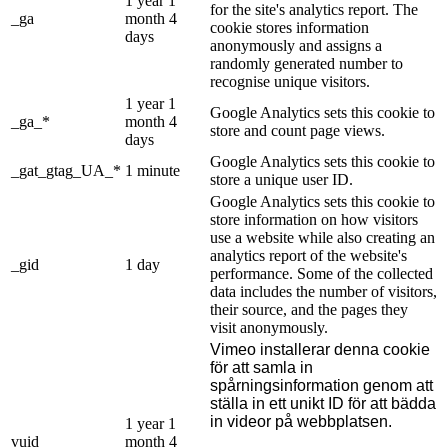
1 year 1
for the site's analytics report. The
_ga
month 4
cookie stores information
days
anonymously and assigns a
randomly generated number to
recognise unique visitors.
1 year 1
Google Analytics sets this cookie to
_ga_*
month 4
store and count page views.
days
Google Analytics sets this cookie to
_gat_gtag_UA_*
1 minute
store a unique user ID.
Google Analytics sets this cookie to
store information on how visitors
use a website while also creating an
analytics report of the website's
_gid
1 day
performance. Some of the collected
data includes the number of visitors,
their source, and the pages they
visit anonymously.
Vimeo installerar denna cookie
för att samla in
spårningsinformation genom att
ställa in ett unikt ID för att bädda
in videor på webbplatsen.
1 year 1
vuid
month 4