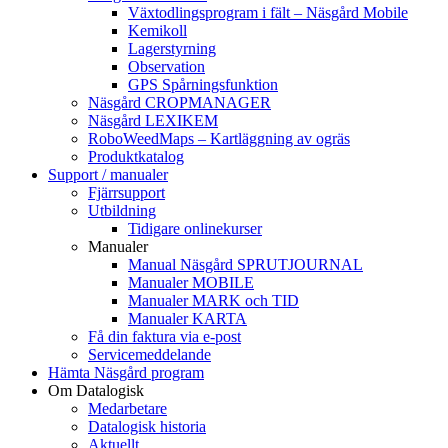
Växtodlingsprogram i fält – Näsgård Mobile
Kemikoll
Lagerstyrning
Observation
GPS Spårningsfunktion
Näsgård CROPMANAGER
Näsgård LEXIKEM
RoboWeedMaps – Kartläggning av ogräs
Produktkatalog
Support / manualer
Fjärrsupport
Utbildning
Tidigare onlinekurser
Manualer
Manual Näsgård SPRUTJOURNAL
Manualer MOBILE
Manualer MARK och TID
Manualer KARTA
Få din faktura via e-post
Servicemeddelande
Hämta Näsgård program
Om Datalogisk
Medarbetare
Datalogisk historia
Aktuellt