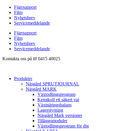
Hoppa
Fjärrsupport
till
Film
innehåll
Nyhetsbrev
Servicemeddelande
Fjärrsupport
Film
Nyhetsbrev
Servicemeddelande
Kontakta oss på tlf 0415 40025
Produkter
Näsgård SPRUTJOURNAL
Näsgård MARK
Växtodlingsprogram
Kemikoll ett säkert val
Växtnäringsbalans
Lagerstyrning
Näsgård Mark versioner
Tilläggsmoduler
Växtodlingsprogram för dig