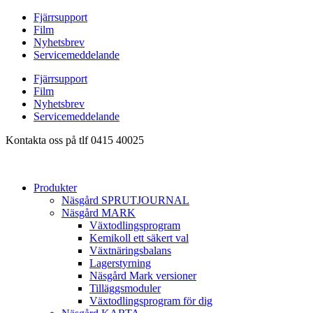
Hoppa
Fjärrsupport
till
Film
innehåll
Nyhetsbrev
Servicemeddelande
Fjärrsupport
Film
Nyhetsbrev
Servicemeddelande
Kontakta oss på tlf 0415 40025
Produkter
Näsgård SPRUTJOURNAL
Näsgård MARK
Växtodlingsprogram
Kemikoll ett säkert val
Växtnäringsbalans
Lagerstyrning
Näsgård Mark versioner
Tilläggsmoduler
Växtodlingsprogram för dig