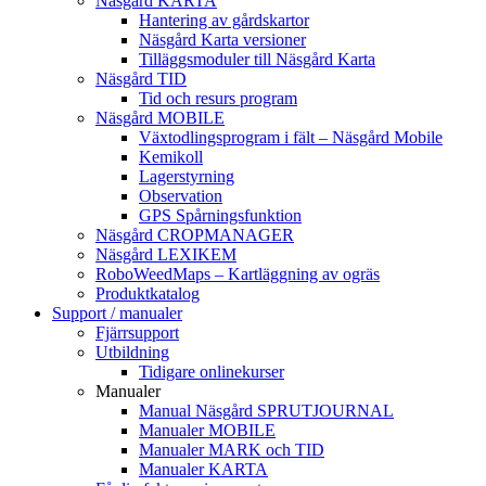
Näsgård KARTA
Hantering av gårdskartor
Näsgård Karta versioner
Tilläggsmoduler till Näsgård Karta
Näsgård TID
Tid och resurs program
Näsgård MOBILE
Växtodlingsprogram i fält – Näsgård Mobile
Kemikoll
Lagerstyrning
Observation
GPS Spårningsfunktion
Näsgård CROPMANAGER
Näsgård LEXIKEM
RoboWeedMaps – Kartläggning av ogräs
Produktkatalog
Support / manualer
Fjärrsupport
Utbildning
Tidigare onlinekurser
Manualer
Manual Näsgård SPRUTJOURNAL
Manualer MOBILE
Manualer MARK och TID
Manualer KARTA