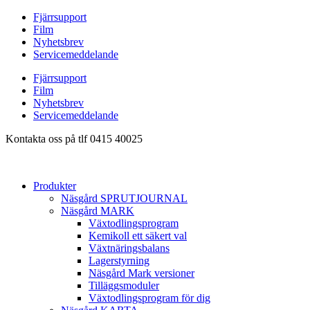
Hoppa
Fjärrsupport
till
Film
innehåll
Nyhetsbrev
Servicemeddelande
Fjärrsupport
Film
Nyhetsbrev
Servicemeddelande
Kontakta oss på tlf 0415 40025
Produkter
Näsgård SPRUTJOURNAL
Näsgård MARK
Växtodlingsprogram
Kemikoll ett säkert val
Växtnäringsbalans
Lagerstyrning
Näsgård Mark versioner
Tilläggsmoduler
Växtodlingsprogram för dig