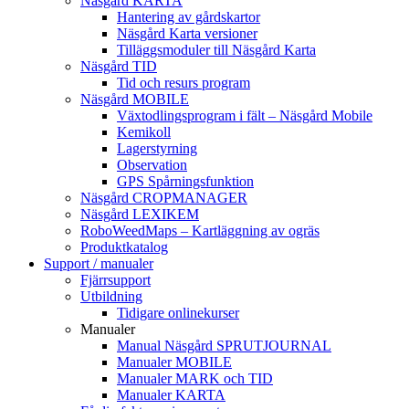
Näsgård KARTA
Hantering av gårdskartor
Näsgård Karta versioner
Tilläggsmoduler till Näsgård Karta
Näsgård TID
Tid och resurs program
Näsgård MOBILE
Växtodlingsprogram i fält – Näsgård Mobile
Kemikoll
Lagerstyrning
Observation
GPS Spårningsfunktion
Näsgård CROPMANAGER
Näsgård LEXIKEM
RoboWeedMaps – Kartläggning av ogräs
Produktkatalog
Support / manualer
Fjärrsupport
Utbildning
Tidigare onlinekurser
Manualer
Manual Näsgård SPRUTJOURNAL
Manualer MOBILE
Manualer MARK och TID
Manualer KARTA