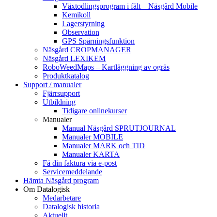
Växtodlingsprogram i fält – Näsgård Mobile
Kemikoll
Lagerstyrning
Observation
GPS Spårningsfunktion
Näsgård CROPMANAGER
Näsgård LEXIKEM
RoboWeedMaps – Kartläggning av ogräs
Produktkatalog
Support / manualer
Fjärrsupport
Utbildning
Tidigare onlinekurser
Manualer
Manual Näsgård SPRUTJOURNAL
Manualer MOBILE
Manualer MARK och TID
Manualer KARTA
Få din faktura via e-post
Servicemeddelande
Hämta Näsgård program
Om Datalogisk
Medarbetare
Datalogisk historia
Aktuellt