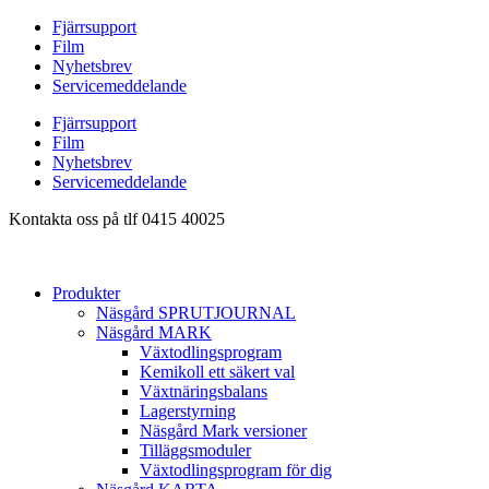
Hoppa
Fjärrsupport
till
Film
innehåll
Nyhetsbrev
Servicemeddelande
Fjärrsupport
Film
Nyhetsbrev
Servicemeddelande
Kontakta oss på tlf 0415 40025
Produkter
Näsgård SPRUTJOURNAL
Näsgård MARK
Växtodlingsprogram
Kemikoll ett säkert val
Växtnäringsbalans
Lagerstyrning
Näsgård Mark versioner
Tilläggsmoduler
Växtodlingsprogram för dig