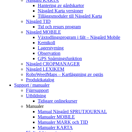
Näsgård KARTA
Hantering av gårdskartor
Näsgård Karta versioner
Tilläggsmoduler till Näsgård Karta
Näsgård TID
Tid och resurs program
Näsgård MOBILE
Växtodlingsprogram i fält – Näsgård Mobile
Kemikoll
Lagerstyrning
Observation
GPS Spårningsfunktion
Näsgård CROPMANAGER
Näsgård LEXIKEM
RoboWeedMaps – Kartläggning av ogräs
Produktkatalog
Support / manualer
Fjärrsupport
Utbildning
Tidigare onlinekurser
Manualer
Manual Näsgård SPRUTJOURNAL
Manualer MOBILE
Manualer MARK och TID
Manualer KARTA