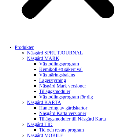
Produkter
Näsgård SPRUTJOURNAL
Näsgård MARK
Växtodlingsprogram
Kemikoll ett säkert val
Växtnäringsbalans
Lagerstyrning
Näsgård Mark versioner
Tilläggsmoduler
Växtodlingsprogram för dig
Näsgård KARTA
Hantering av gårdskartor
Näsgård Karta versioner
Tilläggsmoduler till Näsgård Karta
Näsgård TID
Tid och resurs program
Näsgård MOBILE