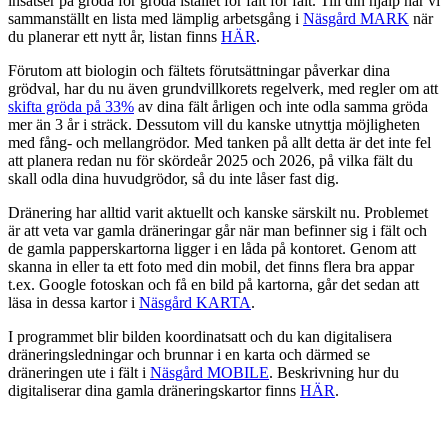
insatser på gröda för gröda istället för fält för fält. Till din hjälp har vi
sammanställt en lista med lämplig arbetsgång i
Näsgård MARK
när
du planerar ett nytt år, listan finns
HÄR
.
Förutom att biologin och fältets förutsättningar påverkar dina
grödval, har du nu även grundvillkorets regelverk, med regler om att
skifta gröda på 33%
av dina fält årligen och inte odla samma gröda
mer än 3 år i sträck. Dessutom vill du kanske utnyttja möjligheten
med fång- och mellangrödor. Med tanken på allt detta är det inte fel
att planera redan nu för skördeår 2025 och 2026, på vilka fält du
skall odla dina huvudgrödor, så du inte låser fast dig.
Dränering har alltid varit aktuellt och kanske särskilt nu. Problemet
är att veta var gamla dräneringar går när man befinner sig i fält och
de gamla papperskartorna ligger i en låda på kontoret. Genom att
skanna in eller ta ett foto med din mobil, det finns flera bra appar
t.ex. Google fotoskan och få en bild på kartorna, går det sedan att
läsa in dessa kartor i
Näsgård KARTA
.
I programmet blir bilden koordinatsatt och du kan digitalisera
dräneringsledningar och brunnar i en karta och därmed se
dräneringen ute i fält i
Näsgård MOBILE
. Beskrivning hur du
digitaliserar dina gamla dräneringskartor finns
HÄR
.