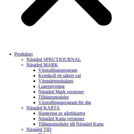
Produkter
Näsgård SPRUTJOURNAL
Näsgård MARK
Växtodlingsprogram
Kemikoll ett säkert val
Växtnäringsbalans
Lagerstyrning
Näsgård Mark versioner
Tilläggsmoduler
Växtodlingsprogram för dig
Näsgård KARTA
Hantering av gårdskartor
Näsgård Karta versioner
Tilläggsmoduler till Näsgård Karta
Näsgård TID