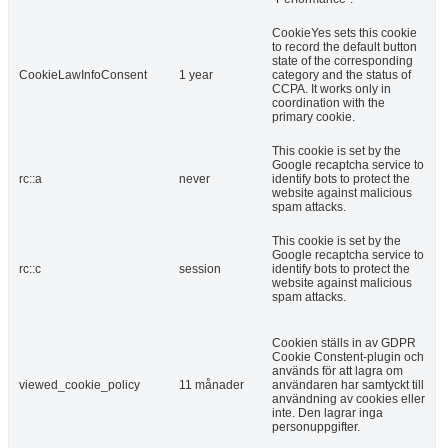
CookieYes sets this cookie
to record the default button
state of the corresponding
CookieLawInfoConsent
1 year
category and the status of
CCPA. It works only in
coordination with the
primary cookie.
This cookie is set by the
Google recaptcha service to
rc::a
never
identify bots to protect the
website against malicious
spam attacks.
This cookie is set by the
Google recaptcha service to
rc::c
session
identify bots to protect the
website against malicious
spam attacks.
Cookien ställs in av GDPR
Cookie Constent-plugin och
används för att lagra om
viewed_cookie_policy
11 månader
användaren har samtyckt till
användning av cookies eller
inte. Den lagrar inga
personuppgifter.