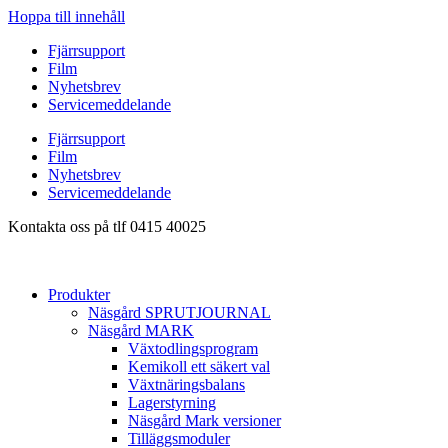
Hoppa till innehåll
Fjärrsupport
Film
Nyhetsbrev
Servicemeddelande
Fjärrsupport
Film
Nyhetsbrev
Servicemeddelande
Kontakta oss på tlf 0415 40025
Produkter
Näsgård SPRUTJOURNAL
Näsgård MARK
Växtodlingsprogram
Kemikoll ett säkert val
Växtnäringsbalans
Lagerstyrning
Näsgård Mark versioner
Tilläggsmoduler