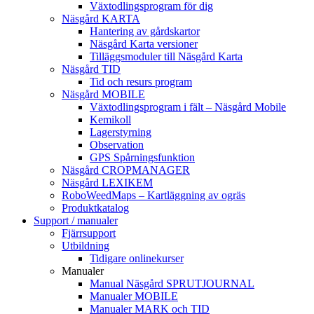
Växtodlingsprogram för dig
Näsgård KARTA
Hantering av gårdskartor
Näsgård Karta versioner
Tilläggsmoduler till Näsgård Karta
Näsgård TID
Tid och resurs program
Näsgård MOBILE
Växtodlingsprogram i fält – Näsgård Mobile
Kemikoll
Lagerstyrning
Observation
GPS Spårningsfunktion
Näsgård CROPMANAGER
Näsgård LEXIKEM
RoboWeedMaps – Kartläggning av ogräs
Produktkatalog
Support / manualer
Fjärrsupport
Utbildning
Tidigare onlinekurser
Manualer
Manual Näsgård SPRUTJOURNAL
Manualer MOBILE
Manualer MARK och TID