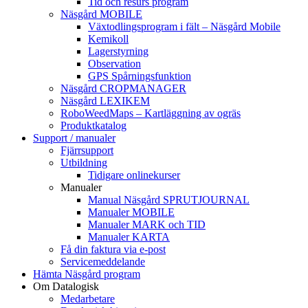
Tid och resurs program
Näsgård MOBILE
Växtodlingsprogram i fält – Näsgård Mobile
Kemikoll
Lagerstyrning
Observation
GPS Spårningsfunktion
Näsgård CROPMANAGER
Näsgård LEXIKEM
RoboWeedMaps – Kartläggning av ogräs
Produktkatalog
Support / manualer
Fjärrsupport
Utbildning
Tidigare onlinekurser
Manualer
Manual Näsgård SPRUTJOURNAL
Manualer MOBILE
Manualer MARK och TID
Manualer KARTA
Få din faktura via e-post
Servicemeddelande
Hämta Näsgård program
Om Datalogisk
Medarbetare