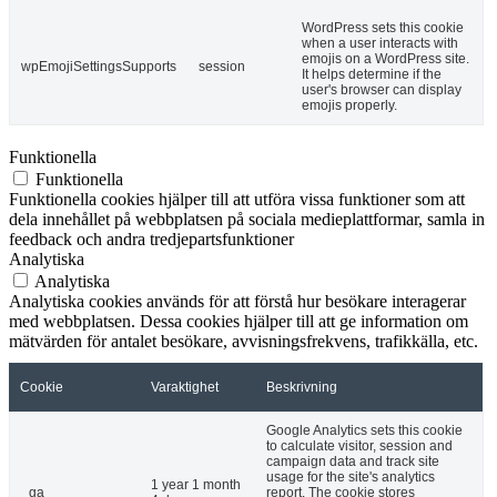
WordPress sets this cookie
when a user interacts with
emojis on a WordPress site.
wpEmojiSettingsSupports
session
It helps determine if the
user's browser can display
emojis properly.
Funktionella
Funktionella
Funktionella cookies hjälper till att utföra vissa funktioner som att
dela innehållet på webbplatsen på sociala medieplattformar, samla in
feedback och andra tredjepartsfunktioner
Analytiska
Analytiska
Analytiska cookies används för att förstå hur besökare interagerar
med webbplatsen. Dessa cookies hjälper till att ge information om
mätvärden för antalet besökare, avvisningsfrekvens, trafikkälla, etc.
Cookie
Varaktighet
Beskrivning
Google Analytics sets this cookie
to calculate visitor, session and
campaign data and track site
usage for the site's analytics
1 year 1 month
_ga
report. The cookie stores