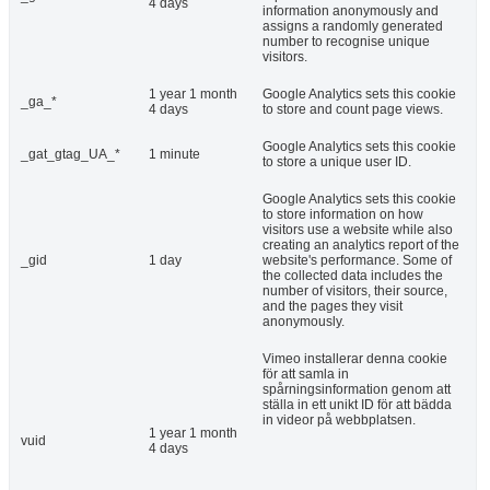
4 days
information anonymously and
assigns a randomly generated
number to recognise unique
visitors.
1 year 1 month
Google Analytics sets this cookie
_ga_*
4 days
to store and count page views.
Google Analytics sets this cookie
_gat_gtag_UA_*
1 minute
to store a unique user ID.
Google Analytics sets this cookie
to store information on how
visitors use a website while also
creating an analytics report of the
_gid
1 day
website's performance. Some of
the collected data includes the
number of visitors, their source,
and the pages they visit
anonymously.
Vimeo installerar denna cookie
för att samla in
spårningsinformation genom att
ställa in ett unikt ID för att bädda
in videor på webbplatsen.
1 year 1 month
vuid
4 days