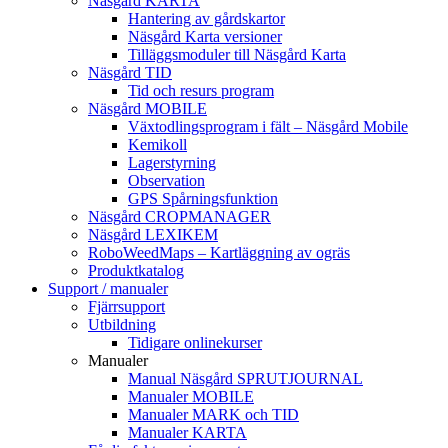
Näsgård KARTA
Hantering av gårdskartor
Näsgård Karta versioner
Tilläggsmoduler till Näsgård Karta
Näsgård TID
Tid och resurs program
Näsgård MOBILE
Växtodlingsprogram i fält – Näsgård Mobile
Kemikoll
Lagerstyrning
Observation
GPS Spårningsfunktion
Näsgård CROPMANAGER
Näsgård LEXIKEM
RoboWeedMaps – Kartläggning av ogräs
Produktkatalog
Support / manualer
Fjärrsupport
Utbildning
Tidigare onlinekurser
Manualer
Manual Näsgård SPRUTJOURNAL
Manualer MOBILE
Manualer MARK och TID
Manualer KARTA