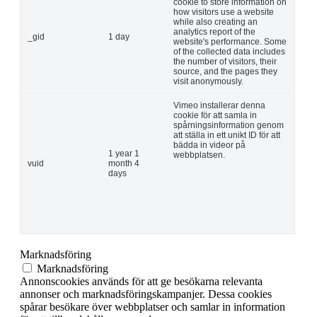
cookie to store information on
how visitors use a website
while also creating an
analytics report of the
_gid
1 day
website's performance. Some
of the collected data includes
the number of visitors, their
source, and the pages they
visit anonymously.
Vimeo installerar denna
cookie för att samla in
spårningsinformation genom
att ställa in ett unikt ID för att
bädda in videor på
1 year 1
webbplatsen.
vuid
month 4
days
Marknadsföring
Marknadsföring
Annonscookies används för att ge besökarna relevanta
annonser och marknadsföringskampanjer. Dessa cookies
spårar besökare över webbplatser och samlar in information