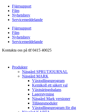
Hoppa
Fjärrsupport
till
Film
innehåll
Nyhetsbrev
Servicemeddelande
Fjärrsupport
Film
Nyhetsbrev
Servicemeddelande
Kontakta oss på tlf 0415 40025
Produkter
Näsgård SPRUTJOURNAL
Näsgård MARK
Växtodlingsprogram
Kemikoll ett säkert val
Växtnäringsbalans
Lagerstyrning
Näsgård Mark versioner
Tilläggsmoduler
Växtodlingsprogram för dig