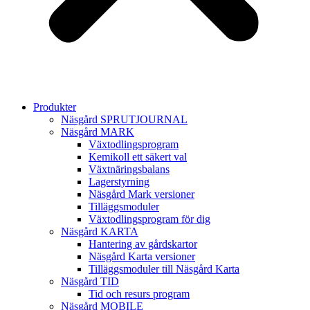
Produkter
Näsgård SPRUTJOURNAL
Näsgård MARK
Växtodlingsprogram
Kemikoll ett säkert val
Växtnäringsbalans
Lagerstyrning
Näsgård Mark versioner
Tilläggsmoduler
Växtodlingsprogram för dig
Näsgård KARTA
Hantering av gårdskartor
Näsgård Karta versioner
Tilläggsmoduler till Näsgård Karta
Näsgård TID
Tid och resurs program
Näsgård MOBILE