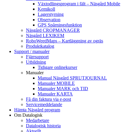
Växtodlingsprogram i fält – Näsgård Mobile
Kemikoll
Lagerstyrning
Observation
GPS Spårningsfunktion
Näsgård CROPMANAGER
Näsgård LEXIKEM
RoboWeedMaps – Kartläggning av ogräs
Produktkatalog
Support / manualer
Fjärrsupport
Utbildning
Tidigare onlinekurser
Manualer
Manual Näsgård SPRUTJOURNAL
Manualer MOBILE
Manualer MARK och TID
Manualer KARTA
Få din faktura via e-post
Servicemeddelande
Hämta Näsgård program
Om Datalogisk
Medarbetare
Datalogisk historia
Aktuellt