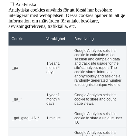
Analytiska
Analytiska cookies används för att förstå hur besökare
interagerar med webbplatsen. Dessa cookies hjälper till att ge
information om mätvärden för antalet besökare,
avvisningsfrekvens, trafikkälla, etc.
Cookie
Varaktighet
Beskrivning
Google Analytics sets this
cookie to calculate visitor,
session and campaign data
1 year 1
and track site usage for the
_ga
month 4
site's analytics report. The
days
cookie stores information
anonymously and assigns a
randomly generated number
to recognise unique visitors.
1 year 1
Google Analytics sets this
_ga_*
month 4
cookie to store and count
days
page views.
Google Analytics sets this
_gat_gtag_UA_*
1 minute
cookie to store a unique user
ID.
Google Analytics sets this