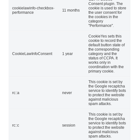
Consent plugin. The
cookielawinfo-checkbox-
cookie is used to store
11 months
performance
the user consent for
the cookies in the
category
"Performance".
CookieYes sets this
cookie to record the
default button state of
the corresponding
CookieLawInfoConsent
1 year
category and the
status of CCPA. It
works only in
coordination with the
primary cookie.
This cookie is set by
the Google recaptcha
service to identify bots
rc::a
never
to protect the website
against malicious
spam attacks.
This cookie is set by
the Google recaptcha
service to identify bots
rc::c
session
to protect the website
against malicious
spam attacks.