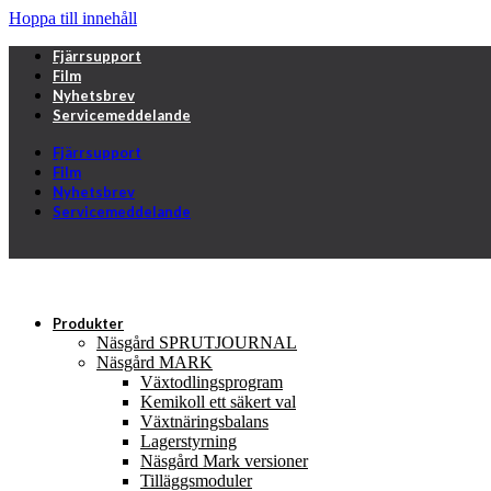
Hoppa till innehåll
Fjärrsupport
Film
Nyhetsbrev
Servicemeddelande
Fjärrsupport
Film
Nyhetsbrev
Servicemeddelande
Produkter
Näsgård SPRUTJOURNAL
Näsgård MARK
Växtodlingsprogram
Kemikoll ett säkert val
Växtnäringsbalans
Lagerstyrning
Näsgård Mark versioner
Tilläggsmoduler