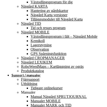
Växtodlingsprogram för dig
Näsgård KARTA
Hantering av gårdskartor
Näsgård Karta versioner
Tilläggsmoduler till Näsgård Karta
Näsgård TID
Tid och resurs program
Näsgård MOBILE
Växtodlingsprogram i fält – Näsgård Mobile
Kemikoll
Lagerstyrning
Observation
GPS Spårningsfunktion
Näsgård CROPMANAGER
Näsgård LEXIKEM
RoboWeedMaps – Kartläggning av ogräs
Produktkatalog
Support / manualer
Fjärrsupport
Utbildning
Tidigare onlinekurser
Manualer
Manual Näsgård SPRUTJOURNAL
Manualer MOBILE
Manualer MARK och TID