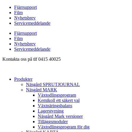
Hoppa
Fjärrsupport
till
Film
innehåll
Nyhetsbrev
Servicemeddelande
Fjärrsupport
Film
Nyhetsbrev
Servicemeddelande
Kontakta oss på tlf 0415 40025
Produkter
Näsgård SPRUTJOURNAL
Näsgård MARK
Växtodlingsprogram
Kemikoll ett säkert val
Växtnäringsbalans
Lagerstyrning
Näsgård Mark versioner
Tilläggsmoduler
Växtodlingsprogram för dig