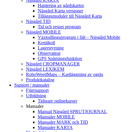
Näsgård KARTA
Hantering av gårdskartor
Näsgård Karta versioner
Tilläggsmoduler till Näsgård Karta
Näsgård TID
Tid och resurs program
Näsgård MOBILE
Växtodlingsprogram i fält – Näsgård Mobile
Kemikoll
Lagerstyrning
Observation
GPS Spårningsfunktion
Näsgård CROPMANAGER
Näsgård LEXIKEM
RoboWeedMaps – Kartläggning av ogräs
Produktkatalog
Support / manualer
Fjärrsupport
Utbildning
Tidigare onlinekurser
Manualer
Manual Näsgård SPRUTJOURNAL
Manualer MOBILE
Manualer MARK och TID
Manualer KARTA