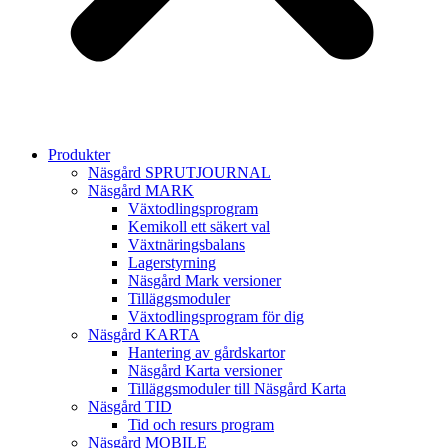
Produkter
Näsgård SPRUTJOURNAL
Näsgård MARK
Växtodlingsprogram
Kemikoll ett säkert val
Växtnäringsbalans
Lagerstyrning
Näsgård Mark versioner
Tilläggsmoduler
Växtodlingsprogram för dig
Näsgård KARTA
Hantering av gårdskartor
Näsgård Karta versioner
Tilläggsmoduler till Näsgård Karta
Näsgård TID
Tid och resurs program
Näsgård MOBILE