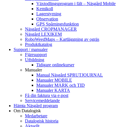
Växtodlingsprogram i fält – Näsgård Mobile
Kemikoll
Lagerstyrning
Observation
GPS Spårningsfunktion
Näsgård CROPMANAGER
Näsgård LEXIKEM
RoboWeedMaps – Kartläggning av ogräs
Produktkatalog
Support / manualer
Fjärrsupport
Utbildning
Tidigare onlinekurser
Manualer
Manual Näsgård SPRUTJOURNAL
Manualer MOBILE
Manualer MARK och TID
Manualer KARTA
Få din faktura via e-post
Servicemeddelande
Hämta Näsgård program
Om Datalogisk
Medarbetare
Datalogisk historia
Aktuellt