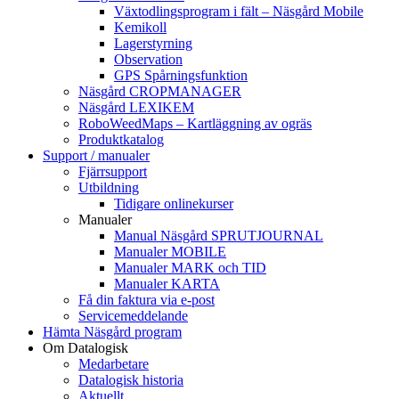
Växtodlingsprogram i fält – Näsgård Mobile
Kemikoll
Lagerstyrning
Observation
GPS Spårningsfunktion
Näsgård CROPMANAGER
Näsgård LEXIKEM
RoboWeedMaps – Kartläggning av ogräs
Produktkatalog
Support / manualer
Fjärrsupport
Utbildning
Tidigare onlinekurser
Manualer
Manual Näsgård SPRUTJOURNAL
Manualer MOBILE
Manualer MARK och TID
Manualer KARTA
Få din faktura via e-post
Servicemeddelande
Hämta Näsgård program
Om Datalogisk
Medarbetare
Datalogisk historia
Aktuellt