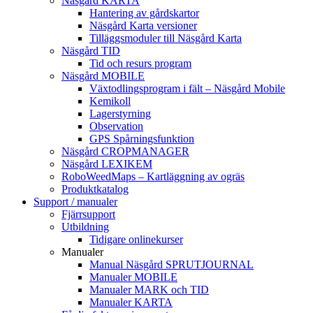
Näsgård KARTA
Hantering av gårdskartor
Näsgård Karta versioner
Tilläggsmoduler till Näsgård Karta
Näsgård TID
Tid och resurs program
Näsgård MOBILE
Växtodlingsprogram i fält – Näsgård Mobile
Kemikoll
Lagerstyrning
Observation
GPS Spårningsfunktion
Näsgård CROPMANAGER
Näsgård LEXIKEM
RoboWeedMaps – Kartläggning av ogräs
Produktkatalog
Support / manualer
Fjärrsupport
Utbildning
Tidigare onlinekurser
Manualer
Manual Näsgård SPRUTJOURNAL
Manualer MOBILE
Manualer MARK och TID
Manualer KARTA