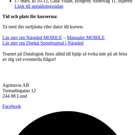
17 mars, kl 10-12, Gula Villan, Borgeby Slottsväg 11, Bjärred
Länk till anmälningssidan
Tid och plats för kurserna:
Ta med din surfplatta eller dator till kursen.
Läs mer om Näsgård MOBILE
–
Manualer MOBILE
Läs mer om Digital Sprutjournal i Näsgård
Teamet på Datalogisk finns alltid till hjälp så tveka inte på att höra
av dig vid eventuella frågor!
Agrinavia AB
Turmalingatan 12
244 88 Lund
Facebook