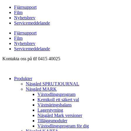
Hoppa
Fjärrsupport
till
Film
innehåll
Nyhetsbrev
Servicemeddelande
Fjärrsupport
Film
Nyhetsbrev
Servicemeddelande
Kontakta oss på tlf 0415 40025
Produkter
Näsgård SPRUTJOURNAL
Näsgård MARK
Växtodlingsprogram
Kemikoll ett säkert val
Växtnäringsbalans
Lagerstyrning
Näsgård Mark versioner
Tilläggsmoduler
Växtodlingsprogram för dig