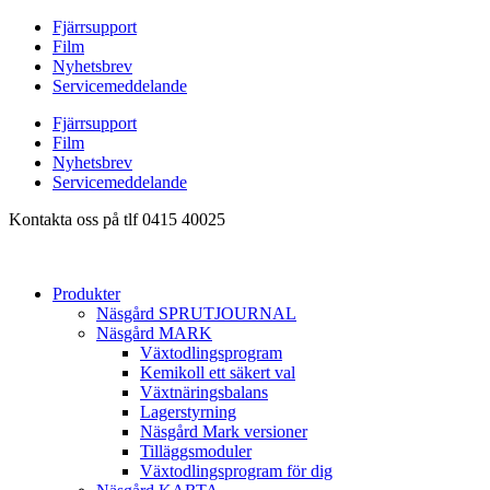
Hoppa
Fjärrsupport
till
Film
innehåll
Nyhetsbrev
Servicemeddelande
Fjärrsupport
Film
Nyhetsbrev
Servicemeddelande
Kontakta oss på tlf 0415 40025
Produkter
Näsgård SPRUTJOURNAL
Näsgård MARK
Växtodlingsprogram
Kemikoll ett säkert val
Växtnäringsbalans
Lagerstyrning
Näsgård Mark versioner
Tilläggsmoduler
Växtodlingsprogram för dig