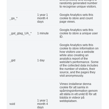
randomly generated number
to recognise unique visitors.
1 year 1
Google Analytics sets this
_ga_*
month 4
cookie to store and count
days
page views.
Google Analytics sets this
_gat_gtag_UA_*
1 minute
cookie to store a unique user
ID.
Google Analytics sets this
cookie to store information on
how visitors use a website
while also creating an
analytics report of the
_gid
1 day
website's performance. Some
of the collected data includes
the number of visitors, their
source, and the pages they
visit anonymously.
Vimeo installerar denna
cookie för att samla in
spårningsinformation genom
att ställa in ett unikt ID för att
bädda in videor på
1 year 1
webbplatsen.
vuid
month 4
days