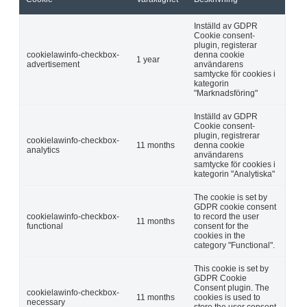
Inställd av GDPR
Cookie consent-
plugin, registerar
cookielawinfo-checkbox-
denna cookie
1 year
advertisement
användarens
samtycke för cookies i
kategorin
"Marknadsföring"
Inställd av GDPR
Cookie consent-
plugin, registrerar
cookielawinfo-checkbox-
11 months
denna cookie
analytics
användarens
samtycke för cookies i
kategorin "Analytiska"
The cookie is set by
GDPR cookie consent
cookielawinfo-checkbox-
to record the user
11 months
functional
consent for the
cookies in the
category "Functional".
This cookie is set by
GDPR Cookie
Consent plugin. The
cookielawinfo-checkbox-
11 months
cookies is used to
necessary