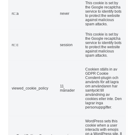
This cookie is set by
the Google recaptcha
service to identify bots
rc::a
never
to protect the website
against malicious
spam attacks.
This cookie is set by
the Google recaptcha
service to identify bots
rc::c
session
to protect the website
against malicious
spam attacks.
Cookien ställs in av
GDPR Cookie
Constent-plugin och
används för att lagra
11
om användaren har
viewed_cookie_policy
månader
samtyckt till
användning av
cookies eller inte. Den
lagrar inga
personuppgifter.
WordPress sets this
cookie when a user
interacts with emojis
on a WordPress site. It