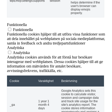
wpEmojiSettingsSupports
session
helps determine if the
user's browser can
display emojis
properly.
Funktionella
Funktionella
Funktionella cookies hjälper till att utföra vissa funktioner som
att dela innehållet på webbplatsen på sociala medieplattformar,
samla in feedback och andra tredjepartsfunktioner
Analytiska
Analytiska
Analytiska cookies används för att förstå hur besökare
interagerar med webbplatsen. Dessa cookies hjälper till att ge
information om mätvärden för antalet besökare,
avvisningsfrekvens, trafikkälla, etc.
Cookie
Varaktighet
Beskrivning
Google Analytics sets this
cookie to calculate visitor,
session and campaign data
1 year 1
and track site usage for the
_ga
month 4
site's analytics report. The
days
cookie stores information
anonymously and assigns a