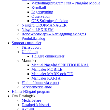
Växtodlingsprogram i fält – Näsgård Mobile
Kemikoll
Lagerstyrning
Observation
GPS Spårningsfunktion
Näsgård CROPMANAGER
Näsgård LEXIKEM
RoboWeedMaps – Kartläggning av ogräs
Produktkatalog
Support / manualer
Fjärrsupport
Utbildning
Tidigare onlinekurser
Manualer
Manual Näsgård SPRUTJOURNAL
Manualer MOBILE
Manualer MARK och TID
Manualer KARTA
Få din faktura via e-post
Servicemeddelande
Hämta Näsgård program
Om Datalogisk
Medarbetare
Datalogisk historia
Aktuellt