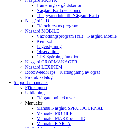
Näsgård KARTA
Hantering av gårdskartor
Näsgård Karta versioner
Tilläggsmoduler till Näsgård Karta
Näsgård TID
Tid och resurs program
Näsgård MOBILE
Växtodlingsprogram i fält – Näsgård Mobile
Kemikoll
Lagerstyrning
Observation
GPS Spårningsfunktion
Näsgård CROPMANAGER
Näsgård LEXIKEM
RoboWeedMaps – Kartläggning av ogräs
Produktkatalog
Support / manualer
Fjärrsupport
Utbildning
Tidigare onlinekurser
Manualer
Manual Näsgård SPRUTJOURNAL
Manualer MOBILE
Manualer MARK och TID
Manualer KARTA