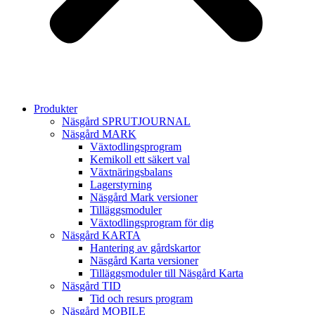
Produkter
Näsgård SPRUTJOURNAL
Näsgård MARK
Växtodlingsprogram
Kemikoll ett säkert val
Växtnäringsbalans
Lagerstyrning
Näsgård Mark versioner
Tilläggsmoduler
Växtodlingsprogram för dig
Näsgård KARTA
Hantering av gårdskartor
Näsgård Karta versioner
Tilläggsmoduler till Näsgård Karta
Näsgård TID
Tid och resurs program
Näsgård MOBILE