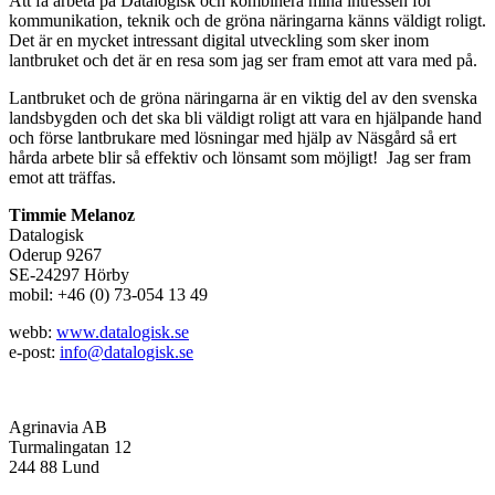
Att få arbeta på Datalogisk och kombinera mina intressen för
kommunikation, teknik och de gröna näringarna känns väldigt roligt.
Det är en mycket intressant digital utveckling som sker inom
lantbruket och det är en resa som jag ser fram emot att vara med på.
Lantbruket och de gröna näringarna är en viktig del av den svenska
landsbygden och det ska bli väldigt roligt att vara en hjälpande hand
och förse lantbrukare med lösningar med hjälp av Näsgård så ert
hårda arbete blir så effektiv och lönsamt som möjligt! Jag ser fram
emot att träffas.
Timmie Melanoz
Datalogisk
Oderup 9267
SE-24297 Hörby
mobil: +46 (0) 73-054 13 49
webb:
www.datalogisk.se
e-post:
info@datalogisk.se
Agrinavia AB
Turmalingatan 12
244 88 Lund