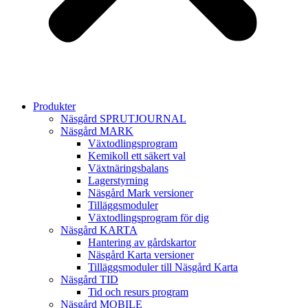
Produkter
Näsgård SPRUTJOURNAL
Näsgård MARK
Växtodlingsprogram
Kemikoll ett säkert val
Växtnäringsbalans
Lagerstyrning
Näsgård Mark versioner
Tilläggsmoduler
Växtodlingsprogram för dig
Näsgård KARTA
Hantering av gårdskartor
Näsgård Karta versioner
Tilläggsmoduler till Näsgård Karta
Näsgård TID
Tid och resurs program
Näsgård MOBILE