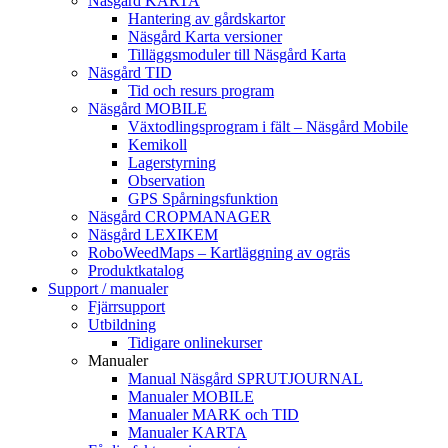
Näsgård KARTA
Hantering av gårdskartor
Näsgård Karta versioner
Tilläggsmoduler till Näsgård Karta
Näsgård TID
Tid och resurs program
Näsgård MOBILE
Växtodlingsprogram i fält – Näsgård Mobile
Kemikoll
Lagerstyrning
Observation
GPS Spårningsfunktion
Näsgård CROPMANAGER
Näsgård LEXIKEM
RoboWeedMaps – Kartläggning av ogräs
Produktkatalog
Support / manualer
Fjärrsupport
Utbildning
Tidigare onlinekurser
Manualer
Manual Näsgård SPRUTJOURNAL
Manualer MOBILE
Manualer MARK och TID
Manualer KARTA