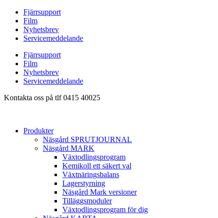
Hoppa
Fjärrsupport
till
Film
innehåll
Nyhetsbrev
Servicemeddelande
Fjärrsupport
Film
Nyhetsbrev
Servicemeddelande
Kontakta oss på tlf 0415 40025
Produkter
Näsgård SPRUTJOURNAL
Näsgård MARK
Växtodlingsprogram
Kemikoll ett säkert val
Växtnäringsbalans
Lagerstyrning
Näsgård Mark versioner
Tilläggsmoduler
Växtodlingsprogram för dig