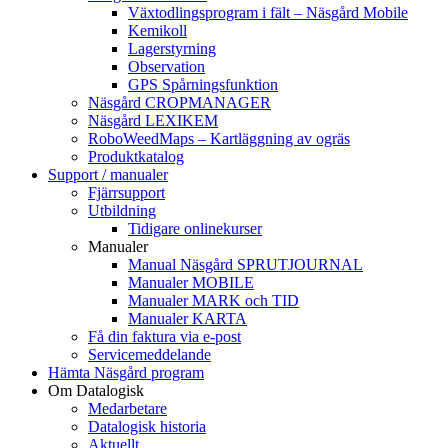
Växtodlingsprogram i fält – Näsgård Mobile
Kemikoll
Lagerstyrning
Observation
GPS Spårningsfunktion
Näsgård CROPMANAGER
Näsgård LEXIKEM
RoboWeedMaps – Kartläggning av ogräs
Produktkatalog
Support / manualer
Fjärrsupport
Utbildning
Tidigare onlinekurser
Manualer
Manual Näsgård SPRUTJOURNAL
Manualer MOBILE
Manualer MARK och TID
Manualer KARTA
Få din faktura via e-post
Servicemeddelande
Hämta Näsgård program
Om Datalogisk
Medarbetare
Datalogisk historia
Aktuellt