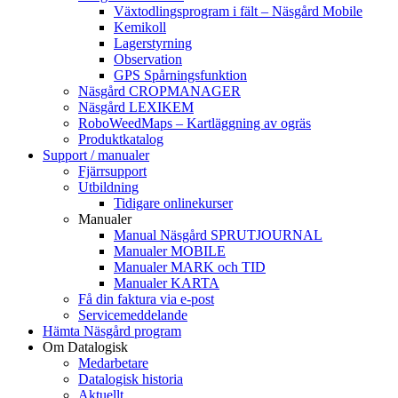
Växtodlingsprogram i fält – Näsgård Mobile
Kemikoll
Lagerstyrning
Observation
GPS Spårningsfunktion
Näsgård CROPMANAGER
Näsgård LEXIKEM
RoboWeedMaps – Kartläggning av ogräs
Produktkatalog
Support / manualer
Fjärrsupport
Utbildning
Tidigare onlinekurser
Manualer
Manual Näsgård SPRUTJOURNAL
Manualer MOBILE
Manualer MARK och TID
Manualer KARTA
Få din faktura via e-post
Servicemeddelande
Hämta Näsgård program
Om Datalogisk
Medarbetare
Datalogisk historia
Aktuellt