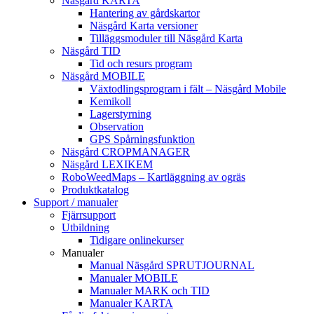
Näsgård KARTA
Hantering av gårdskartor
Näsgård Karta versioner
Tilläggsmoduler till Näsgård Karta
Näsgård TID
Tid och resurs program
Näsgård MOBILE
Växtodlingsprogram i fält – Näsgård Mobile
Kemikoll
Lagerstyrning
Observation
GPS Spårningsfunktion
Näsgård CROPMANAGER
Näsgård LEXIKEM
RoboWeedMaps – Kartläggning av ogräs
Produktkatalog
Support / manualer
Fjärrsupport
Utbildning
Tidigare onlinekurser
Manualer
Manual Näsgård SPRUTJOURNAL
Manualer MOBILE
Manualer MARK och TID
Manualer KARTA