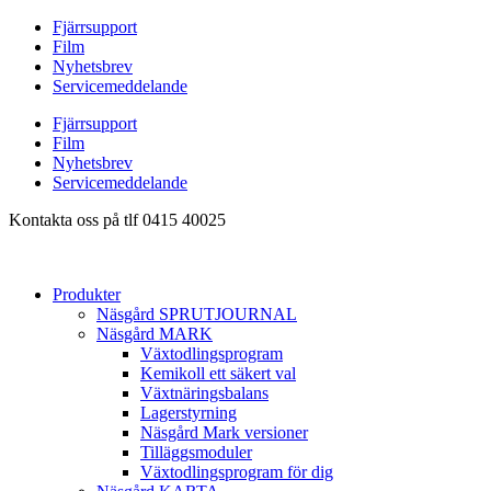
Hoppa
Fjärrsupport
till
Film
innehåll
Nyhetsbrev
Servicemeddelande
Fjärrsupport
Film
Nyhetsbrev
Servicemeddelande
Kontakta oss på tlf 0415 40025
Produkter
Näsgård SPRUTJOURNAL
Näsgård MARK
Växtodlingsprogram
Kemikoll ett säkert val
Växtnäringsbalans
Lagerstyrning
Näsgård Mark versioner
Tilläggsmoduler
Växtodlingsprogram för dig