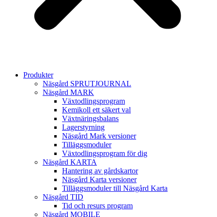
Produkter
Näsgård SPRUTJOURNAL
Näsgård MARK
Växtodlingsprogram
Kemikoll ett säkert val
Växtnäringsbalans
Lagerstyrning
Näsgård Mark versioner
Tilläggsmoduler
Växtodlingsprogram för dig
Näsgård KARTA
Hantering av gårdskartor
Näsgård Karta versioner
Tilläggsmoduler till Näsgård Karta
Näsgård TID
Tid och resurs program
Näsgård MOBILE