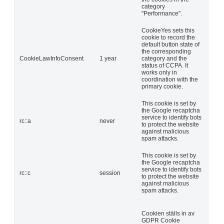
category
"Performance".
CookieYes sets this
cookie to record the
default button state of
the corresponding
CookieLawInfoConsent
1 year
category and the
status of CCPA. It
works only in
coordination with the
primary cookie.
This cookie is set by
the Google recaptcha
service to identify bots
rc::a
never
to protect the website
against malicious
spam attacks.
This cookie is set by
the Google recaptcha
service to identify bots
rc::c
session
to protect the website
against malicious
spam attacks.
Cookien ställs in av
GDPR Cookie