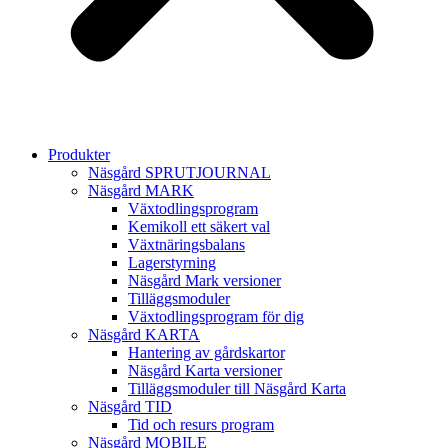
Produkter
Näsgård SPRUTJOURNAL
Näsgård MARK
Växtodlingsprogram
Kemikoll ett säkert val
Växtnäringsbalans
Lagerstyrning
Näsgård Mark versioner
Tilläggsmoduler
Växtodlingsprogram för dig
Näsgård KARTA
Hantering av gårdskartor
Näsgård Karta versioner
Tilläggsmoduler till Näsgård Karta
Näsgård TID
Tid och resurs program
Näsgård MOBILE