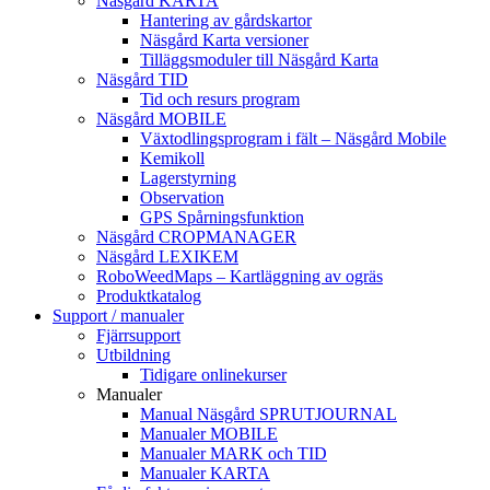
Näsgård KARTA
Hantering av gårdskartor
Näsgård Karta versioner
Tilläggsmoduler till Näsgård Karta
Näsgård TID
Tid och resurs program
Näsgård MOBILE
Växtodlingsprogram i fält – Näsgård Mobile
Kemikoll
Lagerstyrning
Observation
GPS Spårningsfunktion
Näsgård CROPMANAGER
Näsgård LEXIKEM
RoboWeedMaps – Kartläggning av ogräs
Produktkatalog
Support / manualer
Fjärrsupport
Utbildning
Tidigare onlinekurser
Manualer
Manual Näsgård SPRUTJOURNAL
Manualer MOBILE
Manualer MARK och TID
Manualer KARTA