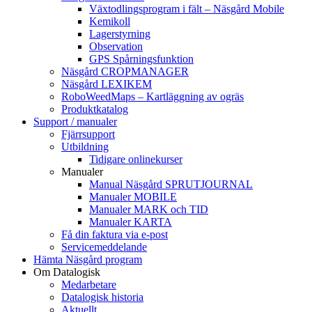
Växtodlingsprogram i fält – Näsgård Mobile
Kemikoll
Lagerstyrning
Observation
GPS Spårningsfunktion
Näsgård CROPMANAGER
Näsgård LEXIKEM
RoboWeedMaps – Kartläggning av ogräs
Produktkatalog
Support / manualer
Fjärrsupport
Utbildning
Tidigare onlinekurser
Manualer
Manual Näsgård SPRUTJOURNAL
Manualer MOBILE
Manualer MARK och TID
Manualer KARTA
Få din faktura via e-post
Servicemeddelande
Hämta Näsgård program
Om Datalogisk
Medarbetare
Datalogisk historia
Aktuellt