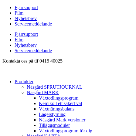
Hoppa
Fjärrsupport
till
Film
innehåll
Nyhetsbrev
Servicemeddelande
Fjärrsupport
Film
Nyhetsbrev
Servicemeddelande
Kontakta oss på tlf 0415 40025
Produkter
Näsgård SPRUTJOURNAL
Näsgård MARK
Växtodlingsprogram
Kemikoll ett säkert val
Växtnäringsbalans
Lagerstyrning
Näsgård Mark versioner
Tilläggsmoduler
Växtodlingsprogram för dig