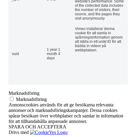
website's performance. Some
of the collected data includes
the number of visitors, their
source, and the pages they
visit anonymously.
Vimeo installerar denna
cookie för att samla in
spårningsinformation genom
att ställa in ett unikt ID för att
bädda in videor på
1 year 1
webbplatsen.
vuid
month 4
days
Marknadsföring
Marknadsföring
Annonscookies används för att ge besökarna relevanta
annonser och marknadsföringskampanjer. Dessa cookies
spårar besökare över webbplatser och samlar in information
för att tillhandahålla anpassade annonser.
SPARA OCH ACCEPTERA
Drivs med