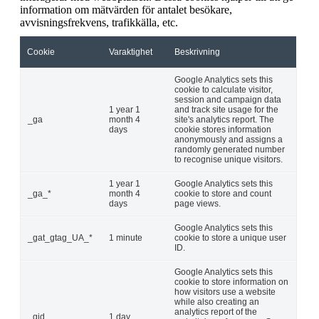
information om mätvärden för antalet besökare,
avvisningsfrekvens, trafikkälla, etc.
Cookie
Varaktighet
Beskrivning
Google Analytics sets this
cookie to calculate visitor,
session and campaign data
1 year 1
and track site usage for the
_ga
month 4
site's analytics report. The
days
cookie stores information
anonymously and assigns a
randomly generated number
to recognise unique visitors.
1 year 1
Google Analytics sets this
_ga_*
month 4
cookie to store and count
days
page views.
Google Analytics sets this
_gat_gtag_UA_*
1 minute
cookie to store a unique user
ID.
Google Analytics sets this
cookie to store information on
how visitors use a website
while also creating an
analytics report of the
_gid
1 day