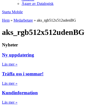
Ägare av Datalogisk
Starta Mobile
Hem
»
Medarbetare
»
aks_rgb512x512udenBG
aks_rgb512x512udenBG
Nyheter
Ny uppdatering
Läs mer »
Träffa oss i sommar!
Läs mer »
Kundinformation
Läs mer »