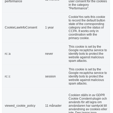
performance
user consent for the cookies
in the category
"Performance".
CookieYes sets this cookie
to record the default button
state of the corresponding
CookieLawInfoConsent
1 year
category and the status of
CCPA. It works only in
coordination with the
primary cookie.
This cookie is set by the
Google recaptcha service to
rc::a
never
identify bots to protect the
website against malicious
spam attacks.
This cookie is set by the
Google recaptcha service to
rc::c
session
identify bots to protect the
website against malicious
spam attacks.
Cookien ställs in av GDPR
Cookie Constent-plugin och
används för att lagra om
viewed_cookie_policy
11 månader
användaren har samtyckt till
användning av cookies eller
inte. Den lagrar inga