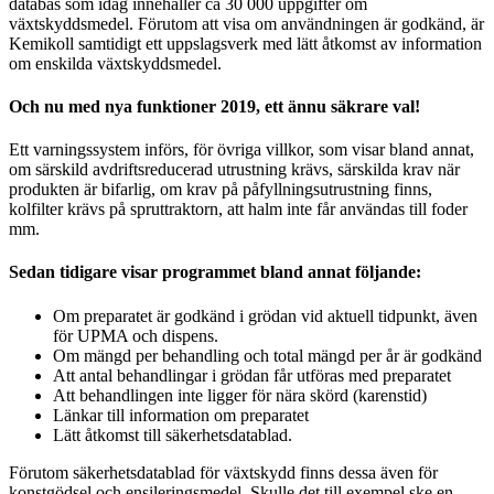
databas som idag innehåller ca 30 000 uppgifter om
växtskyddsmedel. Förutom att visa om användningen är godkänd, är
Kemikoll samtidigt ett uppslagsverk med lätt åtkomst av information
om enskilda växtskyddsmedel.
Och nu med nya funktioner 2019, ett ännu säkrare val!
Ett varningssystem införs, för övriga villkor, som visar bland annat,
om särskild avdriftsreducerad utrustning krävs, särskilda krav när
produkten är bifarlig, om krav på påfyllningsutrustning finns,
kolfilter krävs på spruttraktorn, att halm inte får användas till foder
mm.
Sedan tidigare visar programmet bland annat följande:
Om preparatet är godkänd i grödan vid aktuell tidpunkt, även
för UPMA och dispens.
Om mängd per behandling och total mängd per år är godkänd
Att antal behandlingar i grödan får utföras med preparatet
Att behandlingen inte ligger för nära skörd (karenstid)
Länkar till information om preparatet
Lätt åtkomst till säkerhetsdatablad.
Förutom säkerhetsdatablad för växtskydd finns dessa även för
konstgödsel och ensileringsmedel. Skulle det till exempel ske en