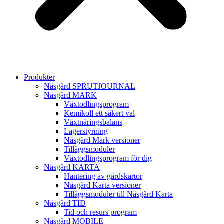
Produkter
Näsgård SPRUTJOURNAL
Näsgård MARK
Växtodlingsprogram
Kemikoll ett säkert val
Växtnäringsbalans
Lagerstyrning
Näsgård Mark versioner
Tilläggsmoduler
Växtodlingsprogram för dig
Näsgård KARTA
Hantering av gårdskartor
Näsgård Karta versioner
Tilläggsmoduler till Näsgård Karta
Näsgård TID
Tid och resurs program
Näsgård MOBILE