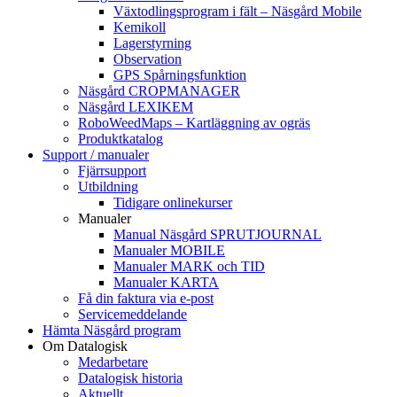
Växtodlingsprogram i fält – Näsgård Mobile
Kemikoll
Lagerstyrning
Observation
GPS Spårningsfunktion
Näsgård CROPMANAGER
Näsgård LEXIKEM
RoboWeedMaps – Kartläggning av ogräs
Produktkatalog
Support / manualer
Fjärrsupport
Utbildning
Tidigare onlinekurser
Manualer
Manual Näsgård SPRUTJOURNAL
Manualer MOBILE
Manualer MARK och TID
Manualer KARTA
Få din faktura via e-post
Servicemeddelande
Hämta Näsgård program
Om Datalogisk
Medarbetare
Datalogisk historia
Aktuellt