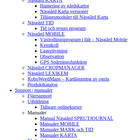
Näsgård KARTA
Hantering av gårdskartor
Näsgård Karta versioner
Tilläggsmoduler till Näsgård Karta
Näsgård TID
Tid och resurs program
Näsgård MOBILE
Växtodlingsprogram i fält – Näsgård Mobile
Kemikoll
Lagerstyrning
Observation
GPS Spårningsfunktion
Näsgård CROPMANAGER
Näsgård LEXIKEM
RoboWeedMaps – Kartläggning av ogräs
Produktkatalog
Support / manualer
Fjärrsupport
Utbildning
Tidigare onlinekurser
Manualer
Manual Näsgård SPRUTJOURNAL
Manualer MOBILE
Manualer MARK och TID
Manualer KARTA