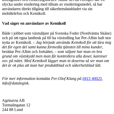
olycka under ensilering med tillsats av ensileringsmedel, så har
användaren direkt tillgång till säkerhetsdatabladet via sin
mobiltelefon och Kemikoll.
Vad säger en användare av Kemikoll
Både i jobbet som växtsäljare på Svenska Foder (Nordvästra Skåne)
och på sitt egna lantbruk på 60 ha växtodling har Per-Albin haft stor
nytta av Kemikoll. –
Jag började använda Kemikoll för att lära mig
det för egen del samt kunna förmedla tjänsten till mina kunder
,
berättar Per-Albin och fortsätter, –
som säljare har man en bra
grund om växtskydd men man får kontrollera alla doser, karenser
osv. på nätet. Med Kemikoll lägger man in doserna så ser man om
det är ok plus att man har produktblad och säkerhetsblad lätt.
För mer information kontakta Per-Olof Klang på
0415 40025
,
info@datalogisk
.
Agrinavia AB
Turmalingatan 12
244 88 Lund