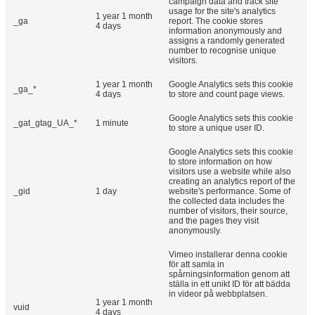
campaign data and track site
usage for the site's analytics
1 year 1 month
_ga
report. The cookie stores
4 days
information anonymously and
assigns a randomly generated
number to recognise unique
visitors.
1 year 1 month
Google Analytics sets this cookie
_ga_*
4 days
to store and count page views.
Google Analytics sets this cookie
_gat_gtag_UA_*
1 minute
to store a unique user ID.
Google Analytics sets this cookie
to store information on how
visitors use a website while also
creating an analytics report of the
_gid
1 day
website's performance. Some of
the collected data includes the
number of visitors, their source,
and the pages they visit
anonymously.
Vimeo installerar denna cookie
för att samla in
spårningsinformation genom att
ställa in ett unikt ID för att bädda
in videor på webbplatsen.
1 year 1 month
vuid
4 days