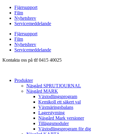
Hoppa
Fjärrsupport
till
Film
innehåll
Nyhetsbrev
Servicemeddelande
Fjärrsupport
Film
Nyhetsbrev
Servicemeddelande
Kontakta oss på tlf 0415 40025
Produkter
Näsgård SPRUTJOURNAL
Näsgård MARK
Växtodlingsprogram
Kemikoll ett säkert val
Växtnäringsbalans
Lagerstyrning
Näsgård Mark versioner
Tilläggsmoduler
Växtodlingsprogram för dig