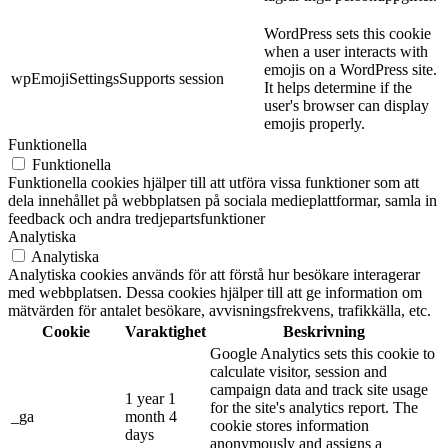
WordPress sets this cookie
when a user interacts with
emojis on a WordPress site.
wpEmojiSettingsSupports
session
It helps determine if the
user's browser can display
emojis properly.
Funktionella
Funktionella
Funktionella cookies hjälper till att utföra vissa funktioner som att
dela innehållet på webbplatsen på sociala medieplattformar, samla in
feedback och andra tredjepartsfunktioner
Analytiska
Analytiska
Analytiska cookies används för att förstå hur besökare interagerar
med webbplatsen. Dessa cookies hjälper till att ge information om
mätvärden för antalet besökare, avvisningsfrekvens, trafikkälla, etc.
Cookie
Varaktighet
Beskrivning
Google Analytics sets this cookie to
calculate visitor, session and
campaign data and track site usage
1 year 1
for the site's analytics report. The
_ga
month 4
cookie stores information
days
anonymously and assigns a