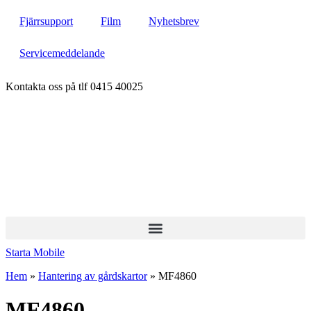
Hoppa
Fjärrsupport
Film
Nyhetsbrev
till
innehåll
Servicemeddelande
Kontakta oss på tlf 0415 40025
Starta Mobile
Hem
»
Hantering av gårdskartor
»
MF4860
MF4860