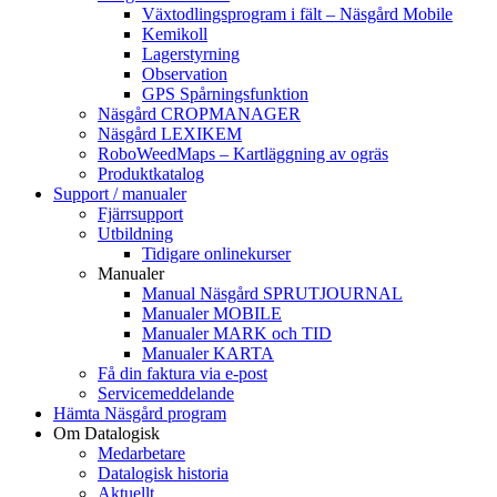
Växtodlingsprogram i fält – Näsgård Mobile
Kemikoll
Lagerstyrning
Observation
GPS Spårningsfunktion
Näsgård CROPMANAGER
Näsgård LEXIKEM
RoboWeedMaps – Kartläggning av ogräs
Produktkatalog
Support / manualer
Fjärrsupport
Utbildning
Tidigare onlinekurser
Manualer
Manual Näsgård SPRUTJOURNAL
Manualer MOBILE
Manualer MARK och TID
Manualer KARTA
Få din faktura via e-post
Servicemeddelande
Hämta Näsgård program
Om Datalogisk
Medarbetare
Datalogisk historia
Aktuellt