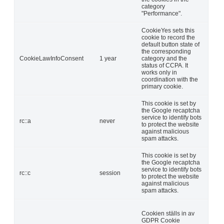
category
"Performance".
CookieYes sets this
cookie to record the
default button state of
the corresponding
CookieLawInfoConsent
1 year
category and the
status of CCPA. It
works only in
coordination with the
primary cookie.
This cookie is set by
the Google recaptcha
service to identify bots
rc::a
never
to protect the website
against malicious
spam attacks.
This cookie is set by
the Google recaptcha
service to identify bots
rc::c
session
to protect the website
against malicious
spam attacks.
Cookien ställs in av
GDPR Cookie