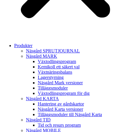
Produkter
Näsgård SPRUTJOURNAL
Näsgård MARK
Växtodlingsprogram
Kemikoll ett säkert val
Växtnäringsbalans
Lagerstyrning
Näsgård Mark versioner
Tilläggsmoduler
Växtodlingsprogram för dig
Näsgård KARTA
Hantering av gårdskartor
Näsgård Karta versioner
Tilläggsmoduler till Näsgård Karta
Näsgård TID
Tid och resurs program
Näsgård MOBILE