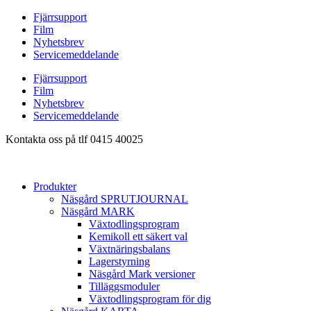
Hoppa
Fjärrsupport
till
Film
innehåll
Nyhetsbrev
Servicemeddelande
Fjärrsupport
Film
Nyhetsbrev
Servicemeddelande
Kontakta oss på tlf 0415 40025
Produkter
Näsgård SPRUTJOURNAL
Näsgård MARK
Växtodlingsprogram
Kemikoll ett säkert val
Växtnäringsbalans
Lagerstyrning
Näsgård Mark versioner
Tilläggsmoduler
Växtodlingsprogram för dig