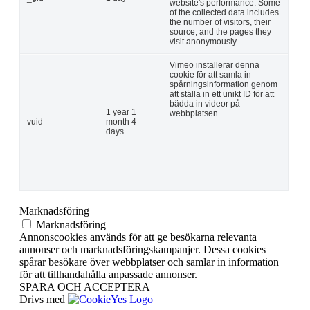
website's performance. Some
of the collected data includes
the number of visitors, their
source, and the pages they
visit anonymously.
Vimeo installerar denna
cookie för att samla in
spårningsinformation genom
att ställa in ett unikt ID för att
bädda in videor på
1 year 1
webbplatsen.
vuid
month 4
days
Marknadsföring
Marknadsföring
Annonscookies används för att ge besökarna relevanta
annonser och marknadsföringskampanjer. Dessa cookies
spårar besökare över webbplatser och samlar in information
för att tillhandahålla anpassade annonser.
SPARA OCH ACCEPTERA
Drivs med