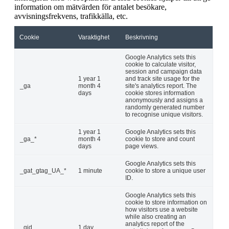
information om mätvärden för antalet besökare,
avvisningsfrekvens, trafikkälla, etc.
Cookie
Varaktighet
Beskrivning
Google Analytics sets this
cookie to calculate visitor,
session and campaign data
1 year 1
and track site usage for the
_ga
month 4
site's analytics report. The
days
cookie stores information
anonymously and assigns a
randomly generated number
to recognise unique visitors.
1 year 1
Google Analytics sets this
_ga_*
month 4
cookie to store and count
days
page views.
Google Analytics sets this
_gat_gtag_UA_*
1 minute
cookie to store a unique user
ID.
Google Analytics sets this
cookie to store information on
how visitors use a website
while also creating an
analytics report of the
_gid
1 day