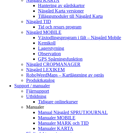
Näsgård KARTA
Hantering av gårdskartor
Näsgård Karta versioner
Tilläggsmoduler till Näsgård Karta
Näsgård TID
Tid och resurs program
Näsgård MOBILE
Växtodlingsprogram i fält – Näsgård Mobile
Kemikoll
Lagerstyrning
Observation
GPS Spårningsfunktion
Näsgård CROPMANAGER
Näsgård LEXIKEM
RoboWeedMaps – Kartläggning av ogräs
Produktkatalog
Support / manualer
Fjärrsupport
Utbildning
Tidigare onlinekurser
Manualer
Manual Näsgård SPRUTJOURNAL
Manualer MOBILE
Manualer MARK och TID
Manualer KARTA