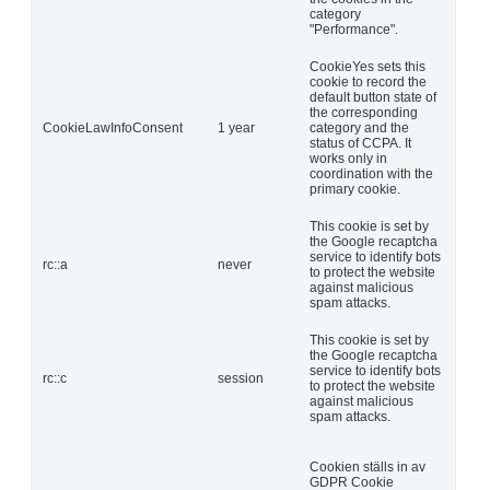
category
"Performance".
CookieYes sets this
cookie to record the
default button state of
the corresponding
CookieLawInfoConsent
1 year
category and the
status of CCPA. It
works only in
coordination with the
primary cookie.
This cookie is set by
the Google recaptcha
service to identify bots
rc::a
never
to protect the website
against malicious
spam attacks.
This cookie is set by
the Google recaptcha
service to identify bots
rc::c
session
to protect the website
against malicious
spam attacks.
Cookien ställs in av
GDPR Cookie