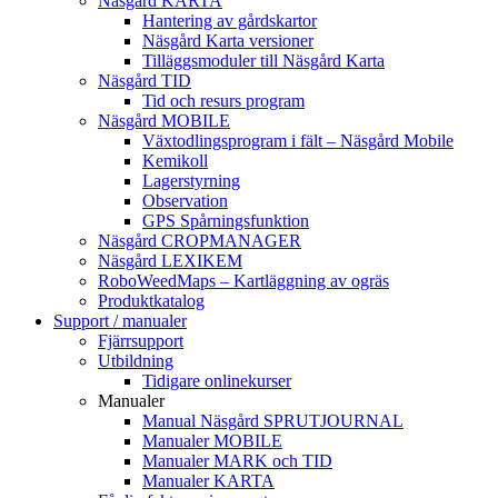
Näsgård KARTA
Hantering av gårdskartor
Näsgård Karta versioner
Tilläggsmoduler till Näsgård Karta
Näsgård TID
Tid och resurs program
Näsgård MOBILE
Växtodlingsprogram i fält – Näsgård Mobile
Kemikoll
Lagerstyrning
Observation
GPS Spårningsfunktion
Näsgård CROPMANAGER
Näsgård LEXIKEM
RoboWeedMaps – Kartläggning av ogräs
Produktkatalog
Support / manualer
Fjärrsupport
Utbildning
Tidigare onlinekurser
Manualer
Manual Näsgård SPRUTJOURNAL
Manualer MOBILE
Manualer MARK och TID
Manualer KARTA