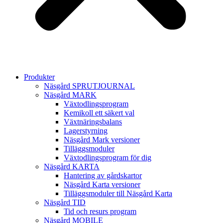
Produkter
Näsgård SPRUTJOURNAL
Näsgård MARK
Växtodlingsprogram
Kemikoll ett säkert val
Växtnäringsbalans
Lagerstyrning
Näsgård Mark versioner
Tilläggsmoduler
Växtodlingsprogram för dig
Näsgård KARTA
Hantering av gårdskartor
Näsgård Karta versioner
Tilläggsmoduler till Näsgård Karta
Näsgård TID
Tid och resurs program
Näsgård MOBILE