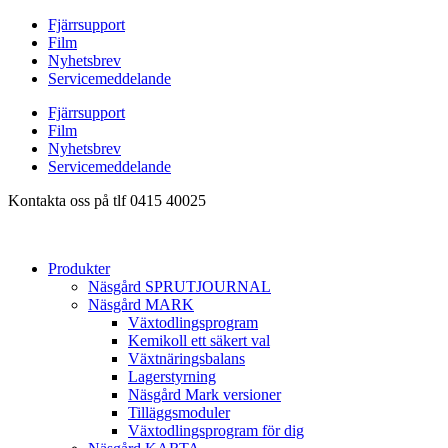
Hoppa
Fjärrsupport
till
Film
innehåll
Nyhetsbrev
Servicemeddelande
Fjärrsupport
Film
Nyhetsbrev
Servicemeddelande
Kontakta oss på tlf 0415 40025
Produkter
Näsgård SPRUTJOURNAL
Näsgård MARK
Växtodlingsprogram
Kemikoll ett säkert val
Växtnäringsbalans
Lagerstyrning
Näsgård Mark versioner
Tilläggsmoduler
Växtodlingsprogram för dig