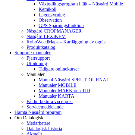
Växtodlingsprogram i fält – Näsgård Mobile
Kemikoll
Lagerstyrning
Observation
GPS Spårningsfunktion
Näsgård CROPMANAGER
Näsgård LEXIKEM
RoboWeedMaps – Kartläggning av ogräs
Produktkatalog
Support / manualer
Fjärrsupport
Utbildning
Tidigare onlinekurser
Manualer
Manual Näsgård SPRUTJOURNAL
Manualer MOBILE
Manualer MARK och TID
Manualer KARTA
Få din faktura via e-post
Servicemeddelande
Hämta Näsgård program
Om Datalogisk
Medarbetare
Datalogisk historia
Aktuellt