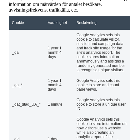
information om mätvärden för antalet besökare,
avvisningsfrekvens, trafikkälla, etc.
Cookie
Varaktighet
Beskrivning
Google Analytics sets this
cookie to calculate visitor,
session and campaign data
1 year 1
and track site usage for the
_ga
month 4
site's analytics report. The
days
cookie stores information
anonymously and assigns a
randomly generated number
to recognise unique visitors.
1 year 1
Google Analytics sets this
_ga_*
month 4
cookie to store and count
days
page views.
Google Analytics sets this
_gat_gtag_UA_*
1 minute
cookie to store a unique user
ID.
Google Analytics sets this
cookie to store information on
how visitors use a website
while also creating an
analytics report of the
_gid
1 day