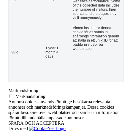
website's performance. Some
of the collected data includes
the number of visitors, their
source, and the pages they
visit anonymously.
Vimeo installerar denna
cookie för att samla in
spårningsinformation genom
att ställa in ett unikt ID för att
bädda in videor på
1 year 1
webbplatsen.
vuid
month 4
days
Marknadsföring
Marknadsföring
Annonscookies används för att ge besökarna relevanta
annonser och marknadsföringskampanjer. Dessa cookies
spårar besökare över webbplatser och samlar in information
för att tillhandahålla anpassade annonser.
SPARA OCH ACCEPTERA
Drivs med