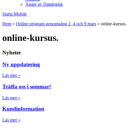
Ägare av Datalogisk
Starta Mobile
Hem
»
Online program genomgång 2, 4 och 9 mars
»
online-kursus.
online-kursus.
Nyheter
Ny uppdatering
Läs mer »
Träffa oss i sommar!
Läs mer »
Kundinformation
Läs mer »