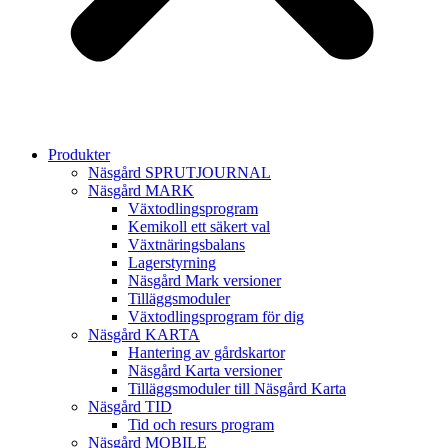
Produkter
Näsgård SPRUTJOURNAL
Näsgård MARK
Växtodlingsprogram
Kemikoll ett säkert val
Växtnäringsbalans
Lagerstyrning
Näsgård Mark versioner
Tilläggsmoduler
Växtodlingsprogram för dig
Näsgård KARTA
Hantering av gårdskartor
Näsgård Karta versioner
Tilläggsmoduler till Näsgård Karta
Näsgård TID
Tid och resurs program
Näsgård MOBILE