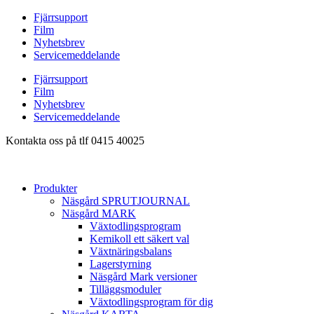
Hoppa
Fjärrsupport
till
Film
innehåll
Nyhetsbrev
Servicemeddelande
Fjärrsupport
Film
Nyhetsbrev
Servicemeddelande
Kontakta oss på tlf 0415 40025
Produkter
Näsgård SPRUTJOURNAL
Näsgård MARK
Växtodlingsprogram
Kemikoll ett säkert val
Växtnäringsbalans
Lagerstyrning
Näsgård Mark versioner
Tilläggsmoduler
Växtodlingsprogram för dig