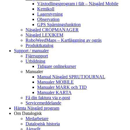
Växtodlingsprogram i fält – Näsgård Mobile
Kemikoll
Lagerstyrning
Observation
GPS Spårningsfunktion
Näsgård CROPMANAGER
Näsgård LEXIKEM
RoboWeedMaps – Kartläggning av ogräs
Produktkatalog
Support / manualer
Fjärrsupport
Utbildning
Tidigare onlinekurser
Manualer
Manual Näsgård SPRUTJOURNAL
Manualer MOBILE
Manualer MARK och TID
Manualer KARTA
Få din faktura via e-post
Servicemeddelande
Hämta Näsgård program
Om Datalogisk
Medarbetare
Datalogisk historia
Aktuellt