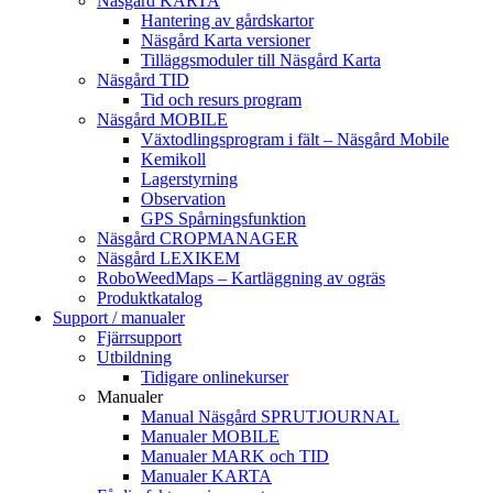
Näsgård KARTA
Hantering av gårdskartor
Näsgård Karta versioner
Tilläggsmoduler till Näsgård Karta
Näsgård TID
Tid och resurs program
Näsgård MOBILE
Växtodlingsprogram i fält – Näsgård Mobile
Kemikoll
Lagerstyrning
Observation
GPS Spårningsfunktion
Näsgård CROPMANAGER
Näsgård LEXIKEM
RoboWeedMaps – Kartläggning av ogräs
Produktkatalog
Support / manualer
Fjärrsupport
Utbildning
Tidigare onlinekurser
Manualer
Manual Näsgård SPRUTJOURNAL
Manualer MOBILE
Manualer MARK och TID
Manualer KARTA