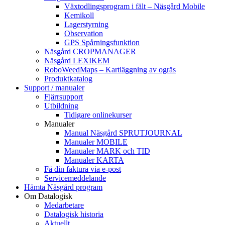
Växtodlingsprogram i fält – Näsgård Mobile
Kemikoll
Lagerstyrning
Observation
GPS Spårningsfunktion
Näsgård CROPMANAGER
Näsgård LEXIKEM
RoboWeedMaps – Kartläggning av ogräs
Produktkatalog
Support / manualer
Fjärrsupport
Utbildning
Tidigare onlinekurser
Manualer
Manual Näsgård SPRUTJOURNAL
Manualer MOBILE
Manualer MARK och TID
Manualer KARTA
Få din faktura via e-post
Servicemeddelande
Hämta Näsgård program
Om Datalogisk
Medarbetare
Datalogisk historia
Aktuellt