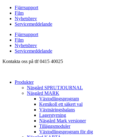
Hoppa
Fjärrsupport
till
Film
innehåll
Nyhetsbrev
Servicemeddelande
Fjärrsupport
Film
Nyhetsbrev
Servicemeddelande
Kontakta oss på tlf 0415 40025
Produkter
Näsgård SPRUTJOURNAL
Näsgård MARK
Växtodlingsprogram
Kemikoll ett säkert val
Växtnäringsbalans
Lagerstyrning
Näsgård Mark versioner
Tilläggsmoduler
Växtodlingsprogram för dig