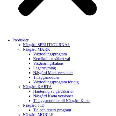
Produkter
Näsgård SPRUTJOURNAL
Näsgård MARK
Växtodlingsprogram
Kemikoll ett säkert val
Växtnäringsbalans
Lagerstyrning
Näsgård Mark versioner
Tilläggsmoduler
Växtodlingsprogram för dig
Näsgård KARTA
Hantering av gårdskartor
Näsgård Karta versioner
Tilläggsmoduler till Näsgård Karta
Näsgård TID
Tid och resurs program
Näsgård MOBILE