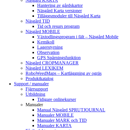
Näsgård KARTA
Hantering av gårdskartor
Näsgård Karta versioner
Tilläggsmoduler till Näsgård Karta
Näsgård TID
Tid och resurs program
Näsgård MOBILE
Växtodlingsprogram i fält – Näsgård Mobile
Kemikoll
Lagerstyrning
Observation
GPS Spårningsfunktion
Näsgård CROPMANAGER
Näsgård LEXIKEM
RoboWeedMaps – Kartläggning av ogräs
Produktkatalog
Support / manualer
Fjärrsupport
Utbildning
Tidigare onlinekurser
Manualer
Manual Näsgård SPRUTJOURNAL
Manualer MOBILE
Manualer MARK och TID
Manualer KARTA