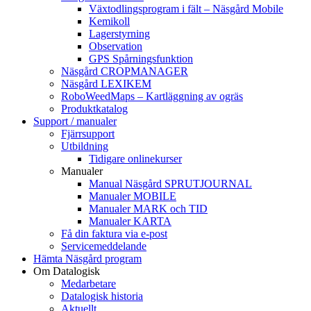
Växtodlingsprogram i fält – Näsgård Mobile
Kemikoll
Lagerstyrning
Observation
GPS Spårningsfunktion
Näsgård CROPMANAGER
Näsgård LEXIKEM
RoboWeedMaps – Kartläggning av ogräs
Produktkatalog
Support / manualer
Fjärrsupport
Utbildning
Tidigare onlinekurser
Manualer
Manual Näsgård SPRUTJOURNAL
Manualer MOBILE
Manualer MARK och TID
Manualer KARTA
Få din faktura via e-post
Servicemeddelande
Hämta Näsgård program
Om Datalogisk
Medarbetare
Datalogisk historia
Aktuellt