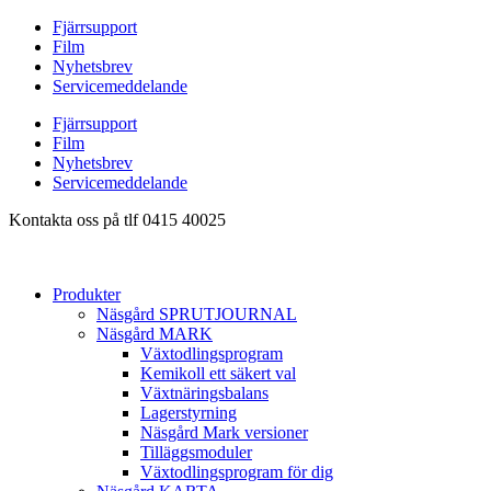
Hoppa
Fjärrsupport
till
Film
innehåll
Nyhetsbrev
Servicemeddelande
Fjärrsupport
Film
Nyhetsbrev
Servicemeddelande
Kontakta oss på tlf 0415 40025
Produkter
Näsgård SPRUTJOURNAL
Näsgård MARK
Växtodlingsprogram
Kemikoll ett säkert val
Växtnäringsbalans
Lagerstyrning
Näsgård Mark versioner
Tilläggsmoduler
Växtodlingsprogram för dig