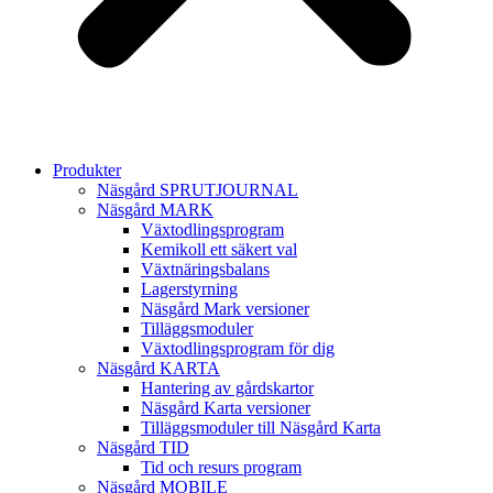
Produkter
Näsgård SPRUTJOURNAL
Näsgård MARK
Växtodlingsprogram
Kemikoll ett säkert val
Växtnäringsbalans
Lagerstyrning
Näsgård Mark versioner
Tilläggsmoduler
Växtodlingsprogram för dig
Näsgård KARTA
Hantering av gårdskartor
Näsgård Karta versioner
Tilläggsmoduler till Näsgård Karta
Näsgård TID
Tid och resurs program
Näsgård MOBILE