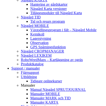
Näsgård KARTA
Hantering av gårdskartor
Näsgård Karta versioner
Tilläggsmoduler till Näsgård Karta
Näsgård TID
Tid och resurs program
Näsgård MOBILE
Växtodlingsprogram i fält – Näsgård Mobile
Kemikoll
Lagerstyrning
Observation
GPS Spårningsfunktion
Näsgård CROPMANAGER
Näsgård LEXIKEM
RoboWeedMaps – Kartläggning av ogräs
Produktkatalog
Support / manualer
Fjärrsupport
Utbildning
Tidigare onlinekurser
Manualer
Manual Näsgård SPRUTJOURNAL
Manualer MOBILE
Manualer MARK och TID
Manualer KARTA