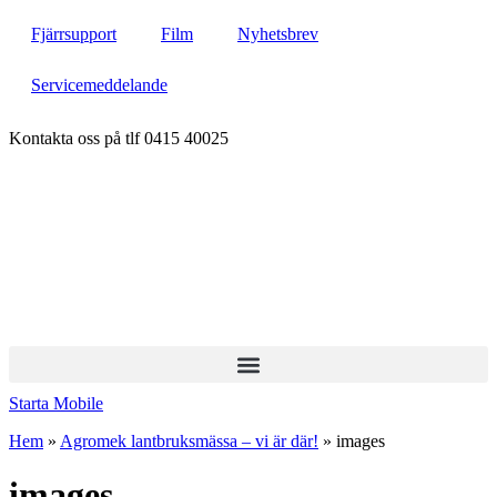
Hoppa
Fjärrsupport
Film
Nyhetsbrev
till
innehåll
Servicemeddelande
Kontakta oss på tlf 0415 40025
Starta Mobile
Hem
»
Agromek lantbruksmässa – vi är där!
»
images
images