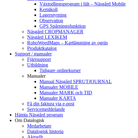
Växtodlingsprogram i fält – Näsgård Mobile
Kemikoll
Lagerstyrning
Observation
GPS Spårningsfunktion
Näsgård CROPMANAGER
Näsgård LEXIKEM
RoboWeedMaps – Kartläggning av ogräs
Produktkatalog
Support / manualer
Fjärrsupport
Utbildning
Tidigare onlinekurser
Manualer
Manual Näsgård SPRUTJOURNAL
Manualer MOBILE
Manualer MARK och TID
Manualer KARTA
Få din faktura via e-post
Servicemeddelande
Hämta Näsgård program
Om Datalogisk
Medarbetare
Datalogisk historia
Aktuellt