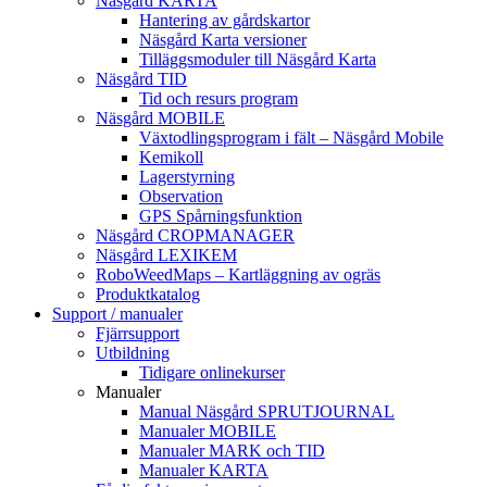
Näsgård KARTA
Hantering av gårdskartor
Näsgård Karta versioner
Tilläggsmoduler till Näsgård Karta
Näsgård TID
Tid och resurs program
Näsgård MOBILE
Växtodlingsprogram i fält – Näsgård Mobile
Kemikoll
Lagerstyrning
Observation
GPS Spårningsfunktion
Näsgård CROPMANAGER
Näsgård LEXIKEM
RoboWeedMaps – Kartläggning av ogräs
Produktkatalog
Support / manualer
Fjärrsupport
Utbildning
Tidigare onlinekurser
Manualer
Manual Näsgård SPRUTJOURNAL
Manualer MOBILE
Manualer MARK och TID
Manualer KARTA