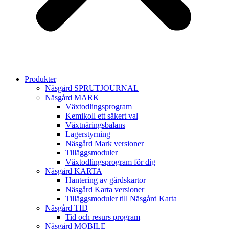
Produkter
Näsgård SPRUTJOURNAL
Näsgård MARK
Växtodlingsprogram
Kemikoll ett säkert val
Växtnäringsbalans
Lagerstyrning
Näsgård Mark versioner
Tilläggsmoduler
Växtodlingsprogram för dig
Näsgård KARTA
Hantering av gårdskartor
Näsgård Karta versioner
Tilläggsmoduler till Näsgård Karta
Näsgård TID
Tid och resurs program
Näsgård MOBILE