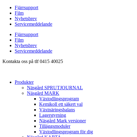
Hoppa
Fjärrsupport
till
Film
innehåll
Nyhetsbrev
Servicemeddelande
Fjärrsupport
Film
Nyhetsbrev
Servicemeddelande
Kontakta oss på tlf 0415 40025
Produkter
Näsgård SPRUTJOURNAL
Näsgård MARK
Växtodlingsprogram
Kemikoll ett säkert val
Växtnäringsbalans
Lagerstyrning
Näsgård Mark versioner
Tilläggsmoduler
Växtodlingsprogram för dig