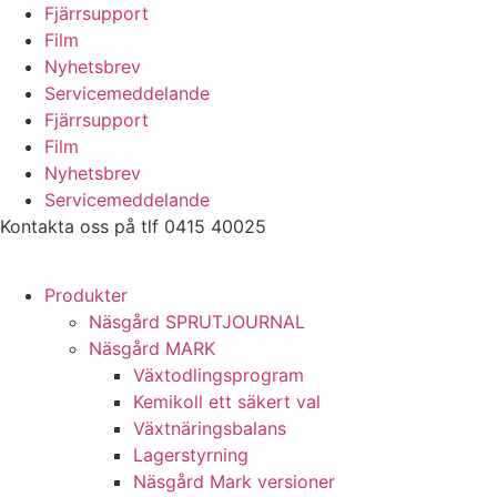
Hoppa
Fjärrsupport
till
Film
innehåll
Nyhetsbrev
Servicemeddelande
Fjärrsupport
Film
Nyhetsbrev
Servicemeddelande
Kontakta oss på tlf 0415 40025
Produkter
Näsgård SPRUTJOURNAL
Näsgård MARK
Växtodlingsprogram
Kemikoll ett säkert val
Växtnäringsbalans
Lagerstyrning
Näsgård Mark versioner