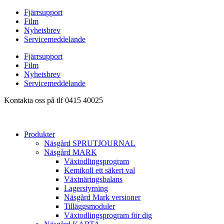
Hoppa
Fjärrsupport
till
Film
innehåll
Nyhetsbrev
Servicemeddelande
Fjärrsupport
Film
Nyhetsbrev
Servicemeddelande
Kontakta oss på tlf 0415 40025
Produkter
Näsgård SPRUTJOURNAL
Näsgård MARK
Växtodlingsprogram
Kemikoll ett säkert val
Växtnäringsbalans
Lagerstyrning
Näsgård Mark versioner
Tilläggsmoduler
Växtodlingsprogram för dig