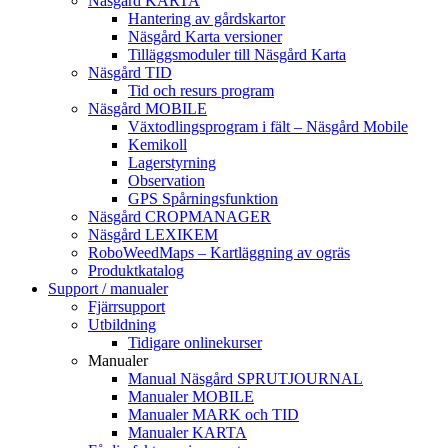
Näsgård KARTA
Hantering av gårdskartor
Näsgård Karta versioner
Tilläggsmoduler till Näsgård Karta
Näsgård TID
Tid och resurs program
Näsgård MOBILE
Växtodlingsprogram i fält – Näsgård Mobile
Kemikoll
Lagerstyrning
Observation
GPS Spårningsfunktion
Näsgård CROPMANAGER
Näsgård LEXIKEM
RoboWeedMaps – Kartläggning av ogräs
Produktkatalog
Support / manualer
Fjärrsupport
Utbildning
Tidigare onlinekurser
Manualer
Manual Näsgård SPRUTJOURNAL
Manualer MOBILE
Manualer MARK och TID
Manualer KARTA